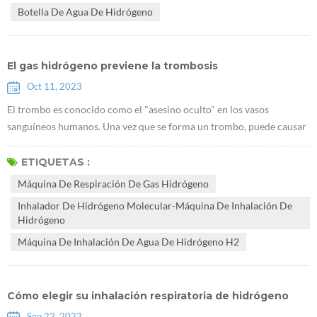
Botella De Agua De Hidrógeno
El gas hidrógeno previene la trombosis
Oct 11, 2023
El trombo es conocido como el "asesino oculto" en los vasos
sanguíneos humanos. Una vez que se forma un trombo, puede causar
"parálisis" del sistema de transporte sanguíneo, desencadenar una
variedad de enfermedades trombóticas y poner en grave peligro la
ETIQUETAS :
vida y la salud. De la cabeza a los pies, las partes por donde fluye la
Máquina De Respiración De Gas Hidrógeno
sangre a través del cuerpo humano pueden estar bloqueadas por
Inhalador De Hidrógeno Molecular-Máquina De Inhalación De
"trombos"....
Hidrógeno
Máquina De Inhalación De Agua De Hidrógeno H2
Cómo elegir su inhalación respiratoria de hidrógeno
Sep 22, 2023