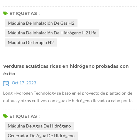
bien existen muchos tratamientos para el eccema, algunas
investigaciones sugieren que la máquina de inhalación de gas H2
ETIQUETAS :
puede tener beneficios potenciales en el tratamiento del eccema. Este
Máquina De Inhalación De Gas H2
artículo explorará el papel y el uso del hidrógeno en el eccema y
Máquina De Inhalación De Hidrógeno H2 Life
resumirá los infor...
Máquina De Terapia H2
Verduras acuáticas ricas en hidrógeno probadas con
éxito
Oct 17, 2023
Long Hydrogen Technology se basó en el proyecto de plantación de
quinua y otros cultivos con agua de hidrógeno llevado a cabo por la
Universidad Agrícola de Jilin y Maoxi Agriculture para completar el
último análisis de datos de semillas. El análisis muestra que debido a
ETIQUETAS :
la aplicación de la máquina de agua con hidrógeno , las plantas se
Máquina De Agua De Hidrógeno
cultivan sin pesticidas ni fertilizantes químicos, logrando r...
Generador De Agua De Hidrógeno