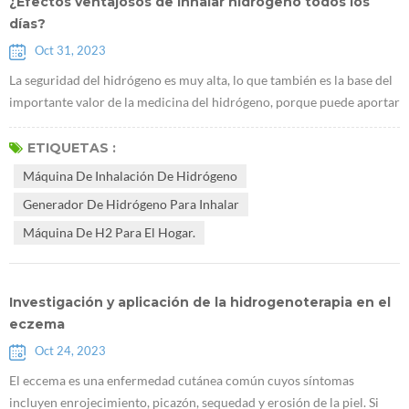
¿Efectos ventajosos de inhalar hidrógeno todos los
días?
Oct 31, 2023
La seguridad del hidrógeno es muy alta, lo que también es la base del
importante valor de la medicina del hidrógeno, porque puede aportar
muchos posibles beneficios para la salud sin causar altos costos a los
usuarios.A medida que se comprende cada vez más la medicina del
ETIQUETAS :
hidrógeno, más y más personas empiezan a inhalar hidrógeno.
Máquina De Inhalación De Hidrógeno
¿Cuánto tiempo se debe inhalar todos los días? ¿Cuándo es el mejor ...
Generador De Hidrógeno Para Inhalar
Máquina De H2 Para El Hogar.
Investigación y aplicación de la hidrogenoterapia en el
eczema
Oct 24, 2023
El eccema es una enfermedad cutánea común cuyos síntomas
incluyen enrojecimiento, picazón, sequedad y erosión de la piel. Si