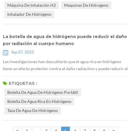
especies tóxicas reactivas de oxígeno. Sin embargo, el mecanismo de
Máquina De Inhalación H2
Maquinas De Hidrogeno
acción de las moléculas de hidrógeno en determinadas
Inhalador De Hidrógeno
enfermedades, ...
La botella de agua de hidrógeno puede reducir el daño
por radiación al cuerpo humano
Sep 07, 2023
Las investigaciones han descubierto que el agua rica en hidrógeno
tiene un efecto protector contra el daño radiactivo y puede reducir el
daño por radiación al cuerpo humano. Investigación relacionada con
la resistencia de la botella de agua de hidrógeno portátil a los daños
ETIQUETAS :
por radiación ionizante: el Instituto de Medicina Radiológica y
Botella De Agua De Hidrógeno Portátil
Medicina Ambiental del Instituto de Radiación de China ha log...
Botella De Agua Rica En Hidrógeno
Taza De Agua De Hidrógeno
1
...
3
4
5
6
7
8
9