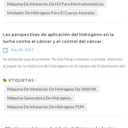
Máquina De Inhalación De H2 Para Electrodomésticos
eficienc...
Inhalador De Hidrógeno Para El Cuerpo Humano.
Las perspectivas de aplicación del hidrógeno en la
lucha contra el cáncer y el control del cáncer
Dec 06, 2023
Se entiende que el profesor Xu Kecheng comenzó a prestar atención
al papel de la medicina del hidrógeno en el campo del tratamiento del
cáncer hace un año. Después de entrevistar a muchos pacientes que
utilizaron la máquina de inhalación de hidrógeno de 3000 ml para
ETIQUETAS :
controlar sus afecciones cancerosas, se descubrió que las afecciones
Máquina De Inhalación De Hidrógeno De 3000 Ml.
de la gran mayoría de los pacientes mejoraron y algunos incluso ...
Máquina Generadora De Hidrógeno.
Máquina De Inhalación De Hidrógeno PEM