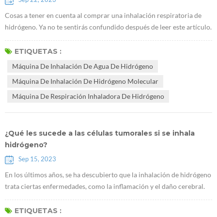
Cosas a tener en cuenta al comprar una inhalación respiratoria de
hidrógeno. Ya no te sentirás confundido después de leer este artículo.
¿Qué es el flujo de hidrógeno y qué representa el flujo de hidrógeno?
El flujo de hidrógeno es la cantidad de hidrógeno producido por
ETIQUETAS :
minuto. El flujo de hidrógeno de 600 ml significa que la máquina de
Máquina De Inhalación De Agua De Hidrógeno
inhalación de agua de hidrógeno produce hidrógeno por minuto....
Máquina De Inhalación De Hidrógeno Molecular
Máquina De Respiración Inhaladora De Hidrógeno
¿Qué les sucede a las células tumorales si se inhala
hidrógeno?
Sep 15, 2023
En los últimos años, se ha descubierto que la inhalación de hidrógeno
trata ciertas enfermedades, como la inflamación y el daño cerebral.
En la actualidad, el mecanismo médico de la máquina de inhalación
de H2 se debe principalmente a que puede reducir el nivel de
ETIQUETAS :