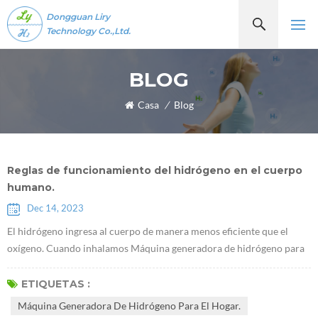
Dongguan Liry
Technology Co.,Ltd.
BLOG
Casa
/
Blog
Reglas de funcionamiento del hidrógeno en el cuerpo
humano.
Dec 14, 2023
El hidrógeno ingresa al cuerpo de manera menos eficiente que el
oxígeno. Cuando inhalamos Máquina generadora de hidrógeno para
el hogar, ingresa a nuestro cuerpo a través de un proceso similar a la
forma en que el oxígeno ingresa a nuestro cuerpo. Sin embargo,
ETIQUETAS :
debido a que el hidrógeno no cuenta con la ayuda de una molécula de
Máquina Generadora De Hidrógeno Para El Hogar.
transporte como la hemoglobina, no ingresa al cuerpo con tanta