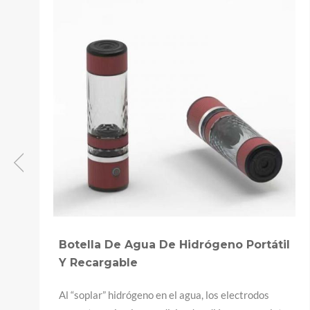
il
Lámina De Fieltro De Fibra De Níquel
Puro De Alta Temperatura
Personalizada
Material: Fibra de níquel Rango de tamaño del
to
producto: 1200 x 120 mm Rango de espesor del