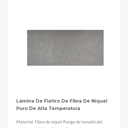
Máquina De Inhalación De Hidrógeno
De Gran Flujo Personalizada
EsteMáquina de inhalación de hidrógeno de gran
flujo personalizada, impulsado por tecnología de