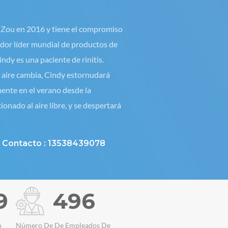
y Zou en 2016 y tiene el compromiso
edor líder mundial de productos de
ndy es una paciente de rinitis.
 aire cambia, Cindy estornudará
ente en el verano desde la
ionado al aire libre, y se despertará
Por casualidad, Cindy entró en
 de hidrógeno y trató de usar
Contacto :
13538439078
e hidrógeno durante 3 meses.
ue su rinitis estaba curada. No
emperatura, dejó de estornudar, así
0
500
e en el futuro, cree en los productos
.
o
Número De De Empleados De