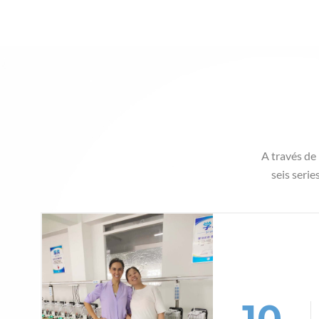
A través de
seis serie
10