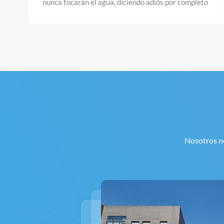
s
producto: 0,1 ～ 6 mm Rango de porosidad: 50～
80% Características: Buena conductividad
eléctrica, alta resistencia mecánica, buena
estabilidad química, fuerte resistencia a la
corrosión. Aplicación: Capa de difusión del ánodo
de celda electrolítica PEM, electrodo de
electrolizador de hidrógeno AEM, electrodo de
electrolizador alcalino
Nosotros no