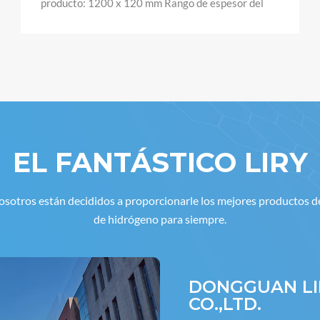
generación de hidrógeno de alta eficiencia, permite
un control de flujo preciso, ofreciendo soluciones
de inhalación de hidrógeno personalizadas para la
gestión de la salud y aplicaciones profesionales.
EL FANTÁSTICO LIRY
sotros están decididos a proporcionarle los mejores productos d
de hidrógeno para siempre.
DONGGUAN LI
CO.,LTD.