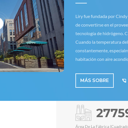
Liry fue fundada por Cind
de convertirse en el prove
tecnología de hidrógeno. Ci
Cuando la temperatura del
constantemente, especialm
habitación con aire acondic
en la mañana de invierno. 
contacto con la tecnología
MÁS SOBRE
productos de tecnología d
Milagrosamente descubrió q
importa cómo cambiara la t
2800
nació Liry Technology. . Cre
de tecnología de hidrógeno
Área De La Fábrica (cuadrad