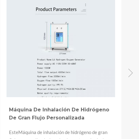
Vaso Portátil De Hidrógeno Para El
Cuidado Bucal
Potente esterilización y aliento fresco. Material
Tritan de calidad alimentaria certificado por la FDA