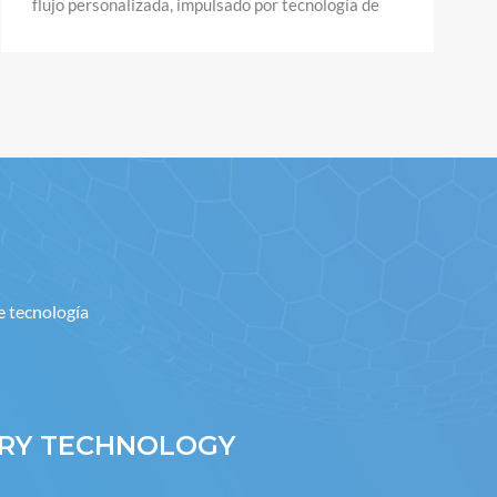
de EE. UU.
e tecnología
RY TECHNOLOGY