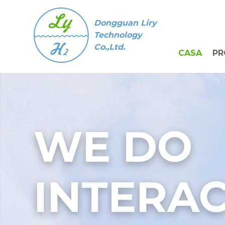
Dongguan Liry
Technology
Co.,Ltd.
CASA
PR