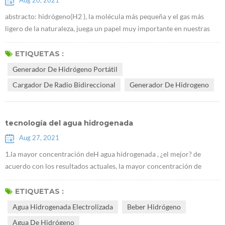
Aug 20, 2021
abstracto: hidrógeno(H2 ), la molécula más pequeña y el gas más
ligero de la naturaleza, juega un papel muy importante en nuestras
vidas.tiene importantes efectos preventivos y terapéuticos sobre
diversas enfermedades del cuerpo humano.este artículo describe la
ETIQUETAS :
historia del descubrimiento del hidrógeno y su papel en la salud
Generador De Hidrógeno Portátil
médica y la química sintética. El hidrógeno, cuya fórmula química es
Cargador De Radio Bidireccional
Generador De Hidrogeno
H2, ...
tecnología del agua hidrogenada
Aug 27, 2021
1.la mayor concentración deH agua hidrogenada , ¿el mejor? de
acuerdo con los resultados actuales, la mayor concentración de
hidrógeno, los efectos más significativos en la mejora de la
enfermedad.Es necesario enfatizar que beber hidrógeno debe ser un
ETIQUETAS :
método de cuidado de la salud, y luego alta concentración de agua
Agua Hidrogenada Electrolizada
Beber Hidrógeno
hidrogenada, es necesario insistir en beber por un tiempo para ver
Agua De Hidrógeno