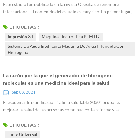
Este estudio fue publicado en la revista Obesity, de renombre
internacional. El contenido del estudio es muy rico. En primer lugar,
encontraron queE máquina lectrolítica PEM H2 puede promover la
acumulación de glucógeno en el hígado. Utilizaron ratones db / db
ETIQUETAS :
que carecen de receptores de leptina para demostrar que el
Impresión 3d
Máquina Electrolítica PEM H2
hidrógeno puede tratar la diabetes tipo 2. La investigación sugiere
Sistema De Agua Inteligente Máquina De Agua Infundida Con
que Generado...
Hidrógeno
La razón por la que el generador de hidrógeno
molecular es una medicina ideal para la salud
Sep 08, 2021
El esquema de planificación "China saludable 2030" propone:
mejorar la salud de las personas como núcleo, la reforma y la
innovación de los mecanismos institucionales como fuerza motriz, y
centrarse en popularizar la vida sana, optimizar los servicios de salud,
ETIQUETAS :
mejorar la protección de la salud, construir un medio ambiente
Junta Universal