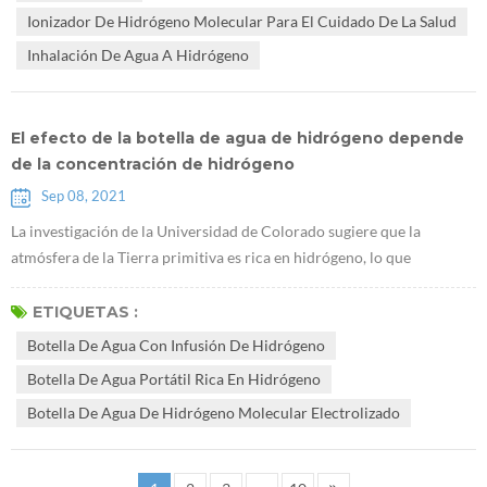
saludable, y desarrollo de industrias de la salud. El plan estratégico
Ionizador De Hidrógeno Molecular Para El Cuidado De La Salud
naci...
Inhalación De Agua A Hidrógeno
El efecto de la botella de agua de hidrógeno depende
de la concentración de hidrógeno
Sep 08, 2021
La investigación de la Universidad de Colorado sugiere que la
atmósfera de la Tierra primitiva es rica en hidrógeno, lo que
promueve el origen de la vida "Un estudio de CU muestra que la
atmósfera de la Tierra primitiva es rica en hidrógeno, favorable para
ETIQUETAS :
la vida". La clave del efecto del agua hidrogenada es disolver una
Botella De Agua Con Infusión De Hidrógeno
concentración suficiente de hidrógeno en el Botella de agua con
Botella De Agua Portátil Rica En Hidrógeno
infusión de ...
Botella De Agua De Hidrógeno Molecular Electrolizado