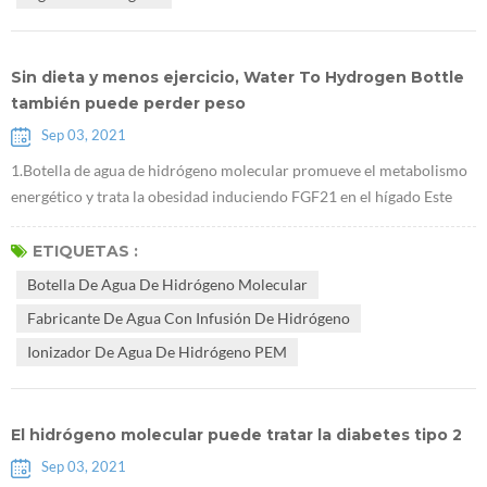
los cambios de ...
Sin dieta y menos ejercicio, Water To Hydrogen Bottle
también puede perder peso
Sep 03, 2021
1.Botella de agua de hidrógeno molecular promueve el metabolismo
energético y trata la obesidad induciendo FGF21 en el hígado Este
estudio se realizó en ratones obesos. Demostró que Fabricante de
agua con infusión de hidrógeno puede reducir el peso corporal sin
ETIQUETAS :
afectar la dieta, y que este efecto está relacionado con FGF21, que es
Botella De Agua De Hidrógeno Molecular
un nuevo objetivo importante para el tratamiento de la diabetes. 2....
Fabricante De Agua Con Infusión De Hidrógeno
Ionizador De Agua De Hidrógeno PEM
El hidrógeno molecular puede tratar la diabetes tipo 2
Sep 03, 2021