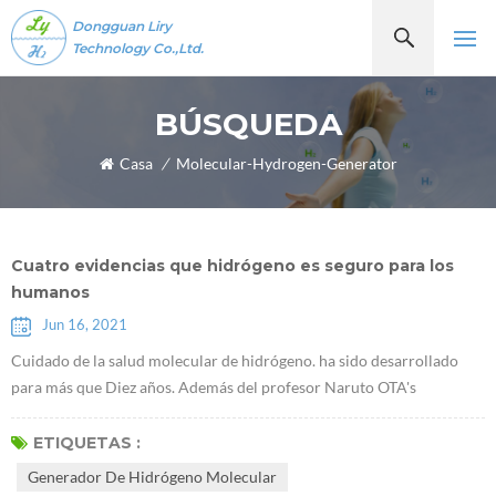
Dongguan Liry
Technology Co.,Ltd.
BÚSQUEDA
Casa
/
Molecular-Hydrogen-Generator
Cuatro evidencias que hidrógeno es seguro para los
humanos
Jun 16, 2021
Cuidado de la salud molecular de hidrógeno. ha sido desarrollado
para más que Diez años. Además del profesor Naruto OTA's
descubrimiento de que Moléculas de hidrógenoTienen propiedades
antioxidantes selectivas en 2007, algunos académicos han
ETIQUETAS :
descubierto recientemente que el hidrógeno desempeña un papel de
Generador De Hidrógeno Molecular
un determinado factor de comunicación, que puede inhibir o activar