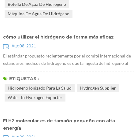
Botella De Agua De Hidrógeno
ciertos citoquinas. A medi...
Máquina De Agua De Hidrógeno
cómo utilizar el hidrógeno de forma más eficaz
Aug 08, 2021
El estándar propuesto recientemente por el comité internacional de
estándares médicos de hidrógeno es que la ingesta de hidrógeno al
beber Rico agua hidrogenada debe tener una concentración de
hidrógeno de no menos de 0,5 ppm y al menos 0,5 mg por persona
ETIQUETAS :
por día. por ejemplo, cuando la concentración de hidrógeno en el
Hidrógeno Ionizado Para La Salud
Hydrogen Supplier
agua con hidrógeno es de 2 ppm, solo necesita beber 500 ml de agua
Water To Hydrogen Exporter
con hidrógen...
El H2 molecular es de tamaño pequeño con alta
energía