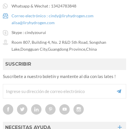
Whatsapp & Wechat :
13424783848
Correo electrónico :
cindy@liryhydrogen.com
alisa@liryhydrogen.com
Skype :
cindyzourui
Room 807, Building 4, No. 2 R&D 5th Road, Songshan
Lake,Dongguan City,Guangdong Province,China
SUSCRIBIR
Suscríbete a nuestro boletín y mantente al día con las lates !
NECESITAS AYUDA