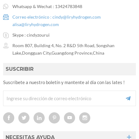
Whatsapp & Wechat :
13424783848
Correo electrónico :
cindy@liryhydrogen.com
alisa@liryhydrogen.com
Skype :
cindyzourui
Room 807, Building 4, No. 2 R&D 5th Road, Songshan
Lake,Dongguan City,Guangdong Province,China
SUSCRIBIR
Suscríbete a nuestro boletín y mantente al día con las lates !
NECESITAS AYUDA