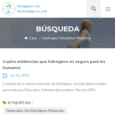
Dongguan Liry
Technology Co.,Ltd.
BÚSQUEDA
Casa
/
Hydrogen-Inhalation-Machine
Cuatro evidencias que hidrógeno es seguro para los
humanos
Jun 16, 2021
Cuidado de la salud molecular de hidrógeno. ha sido desarrollado
para más que Diez años. Además del profesor Naruto OTA's
descubrimiento de que Moléculas de hidrógenoTienen propiedades
antioxidantes selectivas en 2007, algunos académicos han
ETIQUETAS :
descubierto recientemente que el hidrógeno desempeña un papel de
Generador De Hidrógeno Molecular
un determinado factor de comunicación, que puede inhibir o activar