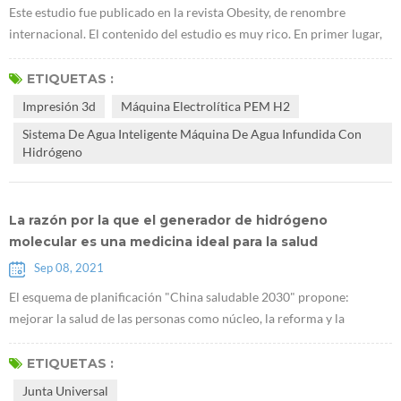
Este estudio fue publicado en la revista Obesity, de renombre
internacional. El contenido del estudio es muy rico. En primer lugar,
encontraron queE máquina lectrolítica PEM H2 puede promover la
acumulación de glucógeno en el hígado. Utilizaron ratones db / db
ETIQUETAS :
que carecen de receptores de leptina para demostrar que el
Impresión 3d
Máquina Electrolítica PEM H2
hidrógeno puede tratar la diabetes tipo 2. La investigación sugiere
Sistema De Agua Inteligente Máquina De Agua Infundida Con
que Generado...
Hidrógeno
La razón por la que el generador de hidrógeno
molecular es una medicina ideal para la salud
Sep 08, 2021
El esquema de planificación "China saludable 2030" propone:
mejorar la salud de las personas como núcleo, la reforma y la
innovación de los mecanismos institucionales como fuerza motriz, y
centrarse en popularizar la vida sana, optimizar los servicios de salud,
ETIQUETAS :
mejorar la protección de la salud, construir un medio ambiente
Junta Universal