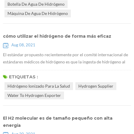
Botella De Agua De Hidrógeno
ciertos citoquinas. A medi...
Máquina De Agua De Hidrógeno
cómo utilizar el hidrógeno de forma más eficaz
Aug 08, 2021
El estándar propuesto recientemente por el comité internacional de
estándares médicos de hidrógeno es que la ingesta de hidrógeno al
beber Rico agua hidrogenada debe tener una concentración de
hidrógeno de no menos de 0,5 ppm y al menos 0,5 mg por persona
ETIQUETAS :
por día. por ejemplo, cuando la concentración de hidrógeno en el
Hidrógeno Ionizado Para La Salud
Hydrogen Supplier
agua con hidrógeno es de 2 ppm, solo necesita beber 500 ml de agua
Water To Hydrogen Exporter
con hidrógen...
El H2 molecular es de tamaño pequeño con alta
energía