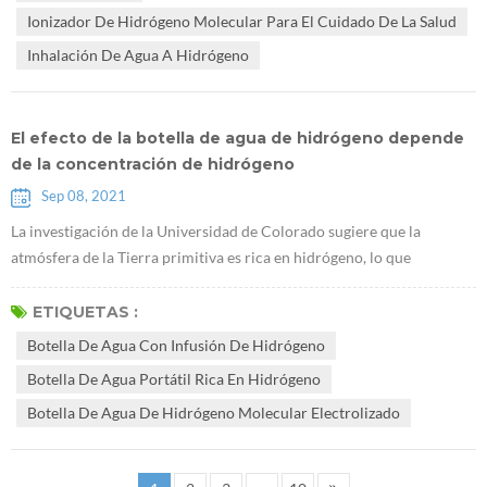
saludable, y desarrollo de industrias de la salud. El plan estratégico
Ionizador De Hidrógeno Molecular Para El Cuidado De La Salud
naci...
Inhalación De Agua A Hidrógeno
El efecto de la botella de agua de hidrógeno depende
de la concentración de hidrógeno
Sep 08, 2021
La investigación de la Universidad de Colorado sugiere que la
atmósfera de la Tierra primitiva es rica en hidrógeno, lo que
promueve el origen de la vida "Un estudio de CU muestra que la
atmósfera de la Tierra primitiva es rica en hidrógeno, favorable para
ETIQUETAS :
la vida". La clave del efecto del agua hidrogenada es disolver una
Botella De Agua Con Infusión De Hidrógeno
concentración suficiente de hidrógeno en el Botella de agua con
Botella De Agua Portátil Rica En Hidrógeno
infusión de ...
Botella De Agua De Hidrógeno Molecular Electrolizado