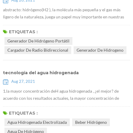
Aug 20, 2021
abstracto: hidrógeno(H2 ), la molécula más pequeña y el gas más
ligero de la naturaleza, juega un papel muy importante en nuestras
vidas.tiene importantes efectos preventivos y terapéuticos sobre
diversas enfermedades del cuerpo humano.este artículo describe la
ETIQUETAS :
historia del descubrimiento del hidrógeno y su papel en la salud
Generador De Hidrógeno Portátil
médica y la química sintética. El hidrógeno, cuya fórmula química es
Cargador De Radio Bidireccional
Generador De Hidrogeno
H2, ...
tecnología del agua hidrogenada
Aug 27, 2021
1.la mayor concentración deH agua hidrogenada , ¿el mejor? de
acuerdo con los resultados actuales, la mayor concentración de
hidrógeno, los efectos más significativos en la mejora de la
enfermedad.Es necesario enfatizar que beber hidrógeno debe ser un
ETIQUETAS :
método de cuidado de la salud, y luego alta concentración de agua
Agua Hidrogenada Electrolizada
Beber Hidrógeno
hidrogenada, es necesario insistir en beber por un tiempo para ver
Agua De Hidrógeno