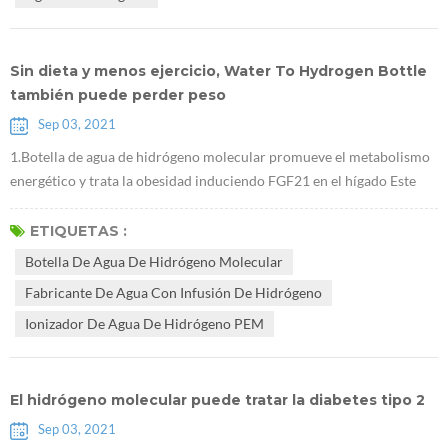
los cambios de ...
Sin dieta y menos ejercicio, Water To Hydrogen Bottle
también puede perder peso
Sep 03, 2021
1.Botella de agua de hidrógeno molecular promueve el metabolismo
energético y trata la obesidad induciendo FGF21 en el hígado Este
estudio se realizó en ratones obesos. Demostró que Fabricante de
agua con infusión de hidrógeno puede reducir el peso corporal sin
ETIQUETAS :
afectar la dieta, y que este efecto está relacionado con FGF21, que es
Botella De Agua De Hidrógeno Molecular
un nuevo objetivo importante para el tratamiento de la diabetes. 2....
Fabricante De Agua Con Infusión De Hidrógeno
Ionizador De Agua De Hidrógeno PEM
El hidrógeno molecular puede tratar la diabetes tipo 2
Sep 03, 2021