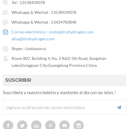
Tel :
13538439078
Whatsapp & Wechat :
13538439078
Whatsapp & Wechat :
13424783848
Correo electrónico :
cindy@liryhydrogen.com
alisa@liryhydrogen.com
Skype :
cindyzourui
Room 807, Building 4, No. 2 R&D 5th Road, Songshan
Lake,Dongguan City,Guangdong Province,China
SUSCRIBIR
Suscríbete a nuestro boletín y mantente al día con las lates !