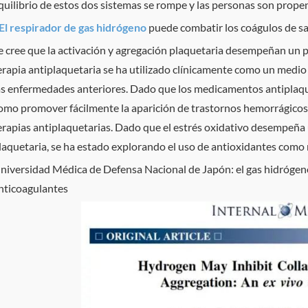
quilibrio de estos dos sistemas se rompe y las personas son prope
 El respirador de gas hidrógeno
puede combatir los coágulos de s
e cree que la activación y agregación plaquetaria desempeñan un pa
erapia antiplaquetaria se ha utilizado clínicamente como un medio
as enfermedades anteriores. Dado que los medicamentos antiplaque
omo promover fácilmente la aparición de trastornos hemorrágicos
erapias antiplaquetarias. Dado que el estrés oxidativo desempeña 
laquetaria, se ha estado explorando el uso de antioxidantes como 
niversidad Médica de Defensa Nacional de Japón: el gas hidrógeno
nticoagulantes