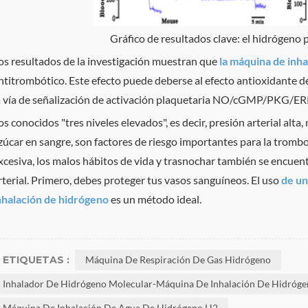
Gráfico de resultados clave: el hidrógeno
os resultados de la investigación muestran que
la máquina de inh
ntitrombótico. Este efecto puede deberse al efecto antioxidante de
a vía de señalización de activación plaquetaria NO/cGMP/PKG/ER
os conocidos "tres niveles elevados", es decir, presión arterial alta,
zúcar en sangre, son factores de riesgo importantes para la trombosi
xcesiva, los malos hábitos de vida y trasnochar también se encuent
rterial. Primero, debes proteger tus vasos sanguíneos. El uso
de un
nhalación de hidrógeno
es un método ideal.
ETIQUETAS :
Máquina De Respiración De Gas Hidrógeno
Inhalador De Hidrógeno Molecular-Máquina De Inhalación De Hidróg
Máquina De Inhalación De Agua De Hidrógeno H2