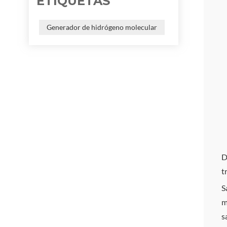
ETIQUETAS
Generador de hidrógeno molecular
D
t
S
m
s