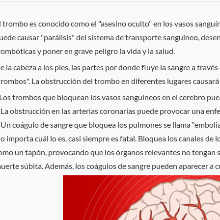
l trombo es conocido como el "asesino oculto" en los vasos sang
uede causar "parálisis" del sistema de transporte sanguíneo, de
rombóticas y poner en grave peligro la vida y la salud.
e la cabeza a los pies, las partes por donde fluye la sangre a tra
trombos". La obstrucción del trombo en diferentes lugares causará
Los trombos que bloquean los vasos sanguíneos en el cerebro pued
 La obstrucción en las arterias coronarias puede provocar una enf
 Un coágulo de sangre que bloquea los pulmones se llama “embol
o importa cuál lo es, casi siempre es fatal. Bloquea los canales de
omo un tapón, provocando que los órganos relevantes no tengan s
uerte súbita. Además, los coágulos de sangre pueden aparecer a 