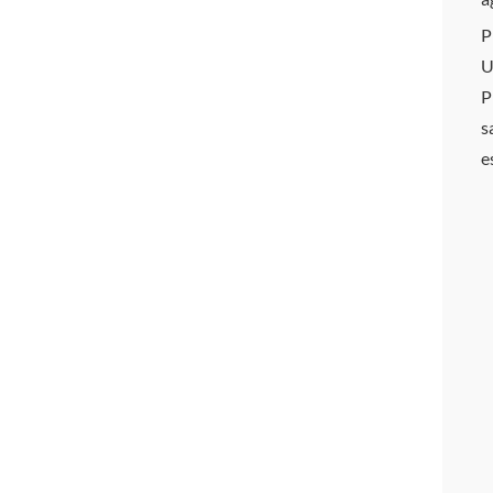
P
U
P
s
e