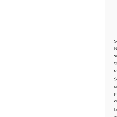
S
N
s
t
d
S
s
p
c
L
a