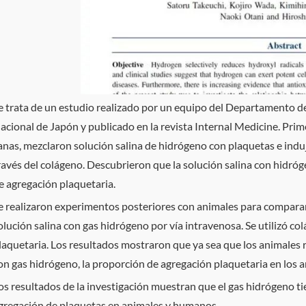
e trata de un estudio realizado por un equipo del Departamento 
acional de Japón y publicado en la revista Internal Medicine. Pri
anas, mezclaron solución salina de hidrógeno con plaquetas e induj
ravés del colágeno. Descubrieron que la solución salina con hidróg
e agregación plaquetaria.
e realizaron experimentos posteriores con animales para comparar 
olución salina con gas hidrógeno por vía intravenosa. Se utilizó co
laquetaria. Los resultados mostraron que ya sea que los animales 
on gas hidrógeno, la proporción de agregación plaquetaria en los 
os resultados de la investigación muestran que el gas hidrógeno tie
gregación de plaquetas en animales y humanos.