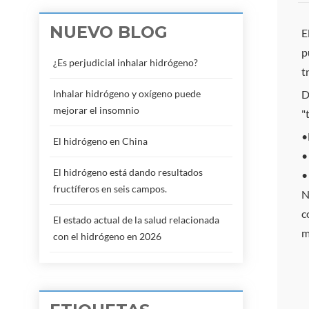
NUEVO BLOG
E
p
¿Es perjudicial inhalar hidrógeno?
t
Inhalar hidrógeno y oxígeno puede
D
mejorar el insomnio
"
•
El hidrógeno en China
•
El hidrógeno está dando resultados
•
fructíferos en seis campos.
N
c
El estado actual de la salud relacionada
m
con el hidrógeno en 2026