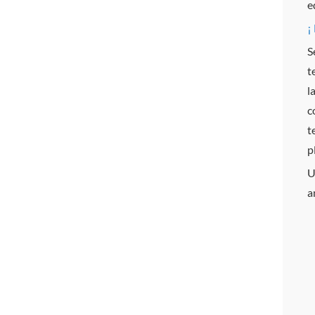
e
¡
S
t
l
c
t
p
U
a