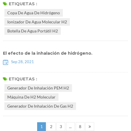
reumatoide, alergias, asma, Alzheimer, Parkinson, depresión, etc. más
ETIQUETAS :
de 70 tipos de enfermedad. A nivel internacional, Japón fue el primer
Copa De Agua De Hidrógeno
país en estudiar la medicina del hidrógeno. En 2009, ...
Ionizador De Agua Molecular H2
Botella De Agua Portátil H2
El efecto de la inhalación de hidrógeno.
Sep 28, 2021
ETIQUETAS :
Generador De Inhalación PEM H2
Máquina De H2 Molecular
Generador De Inhalación De Gas H2
1
2
3
...
8