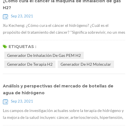
¿Cómo cura el cáncer la máquina de inhalación de gas
H2?
Sep 23, 2021
Xu Kecheng: ¿Cómo cura el cáncer el hidrógeno? ¿Cuál es el
propósito del tratamiento del cáncer? "Significa sobrevivir, no un mes
extra o algunos meses, sino un año, algunos años y más años.
¡Significa vivir bien, vivir feliz, feliz y con calidad!" Xu Kecheng, un
ETIQUETAS :
conocido experto en terapia tumoral Según el profesor, en la
Generador De Inhalación De Gas PEM H2
actualidad, los métodos tradicionales de tratamiento del cáncer,
Generador De Terapia H2
Generador De H2 Molecular
incluida l...
Análisis y perspectivas del mercado de botellas de
agua de hidrógeno
Sep 23, 2021
Los campos de investigación actuales sobre la terapia de hidrógeno y
la mejora de la salud incluyen: cáncer, arteriosclerosis, hipertensión,
hiperglucemia, hiperlipidemia, gota, enfermedad hepática y renal,