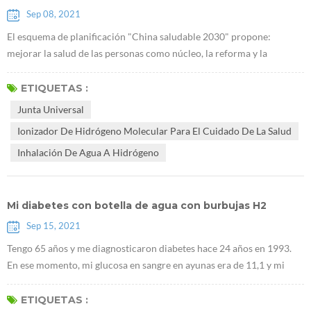
Sep 08, 2021
El esquema de planificación "China saludable 2030" propone:
mejorar la salud de las personas como núcleo, la reforma y la
innovación de los mecanismos institucionales como fuerza motriz, y
centrarse en popularizar la vida sana, optimizar los servicios de salud,
ETIQUETAS :
mejorar la protección de la salud, construir un medio ambiente
Junta Universal
saludable, y desarrollo de industrias de la salud. El plan estratégico
Ionizador De Hidrógeno Molecular Para El Cuidado De La Salud
naci...
Inhalación De Agua A Hidrógeno
Mi diabetes con botella de agua con burbujas H2
Sep 15, 2021
Tengo 65 años y me diagnosticaron diabetes hace 24 años en 1993.
En ese momento, mi glucosa en sangre en ayunas era de 11,1 y mi
glucosa en sangre 2 horas después de las comidas era de 15,8. El
doctor me recetó dos medicinas, FENFORMINI CLORHIDRATO y D
ETIQUETAS :