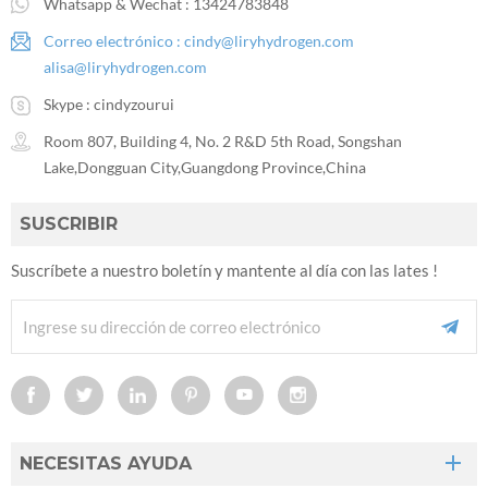
Whatsapp & Wechat :
13424783848
Correo electrónico :
cindy@liryhydrogen.com
alisa@liryhydrogen.com
Skype :
cindyzourui
Room 807, Building 4, No. 2 R&D 5th Road, Songshan
Lake,Dongguan City,Guangdong Province,China
SUSCRIBIR
Suscríbete a nuestro boletín y mantente al día con las lates !
NECESITAS AYUDA