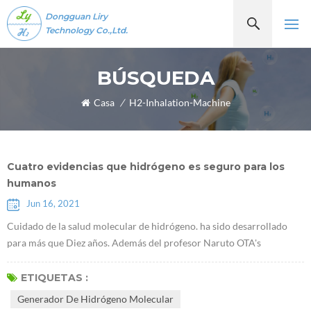
Dongguan Liry
Technology Co.,Ltd.
BÚSQUEDA
Casa
/
H2-Inhalation-Machine
Cuatro evidencias que hidrógeno es seguro para los
humanos
Jun 16, 2021
Cuidado de la salud molecular de hidrógeno. ha sido desarrollado
para más que Diez años. Además del profesor Naruto OTA's
descubrimiento de que Moléculas de hidrógenoTienen propiedades
antioxidantes selectivas en 2007, algunos académicos han
ETIQUETAS :
descubierto recientemente que el hidrógeno desempeña un papel de
Generador De Hidrógeno Molecular
un determinado factor de comunicación, que puede inhibir o activar