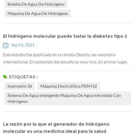
Botella De Agua De Hidrógeno
ciertos citoquinas. A medi...
Máquina De Agua De Hidrógeno
El hidrógeno molecular puede tratar la diabetes tipo 2
Sep 03, 2021
Este estudio fue publicado en la revista Obesity, de renombre
internacional. El contenido del estudio es muy rico. En primer lugar,
encontraron queE máquina lectrolítica PEM H2 puede promover la
acumulación de glucógeno en el hígado. Utilizaron ratones db / db
ETIQUETAS :
que carecen de receptores de leptina para demostrar que el
Impresión 3d
Máquina Electrolítica PEM H2
hidrógeno puede tratar la diabetes tipo 2. La investigación sugiere
Sistema De Agua Inteligente Máquina De Agua Infundida Con
que Generado...
Hidrógeno
La razón por la que el generador de hidrógeno
molecular es una medicina ideal para la salud