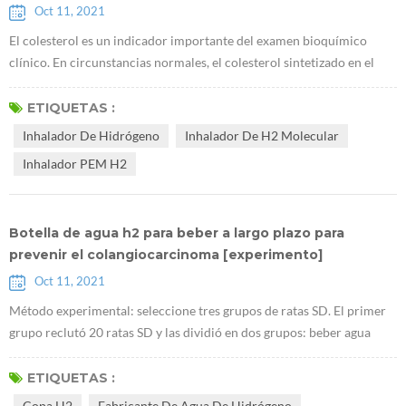
Oct 11, 2021
El colesterol es un indicador importante del examen bioquímico
clínico. En circunstancias normales, el colesterol sintetizado en el
hígado y extraído de los alimentos se convertirá en hormonas
esteroides o en un componente de las membranas celulares, y la
ETIQUETAS :
concentración de colesterol en la sangre se mantendrá constante.
Inhalador De Hidrógeno
Inhalador De H2 Molecular
Cuando ocurre una enfermedad hepática grave, la concentración de
Inhalador PEM H2
colesterol dis...
Botella de agua h2 para beber a largo plazo para
prevenir el colangiocarcinoma [experimento]
Oct 11, 2021
Método experimental: seleccione tres grupos de ratas SD. El primer
grupo reclutó 20 ratas SD y las dividió en dos grupos: beber agua
corriente y Botella de agua H2 PEM cotidiano. Estas ratas no
recibieron tioacetamida. Este experimento se utiliza para determinar
ETIQUETAS :
la seguridad del uso a largo plazo de agua rica en hidrógeno y si el
Copa H2
Fabricante De Agua De Hidrógeno