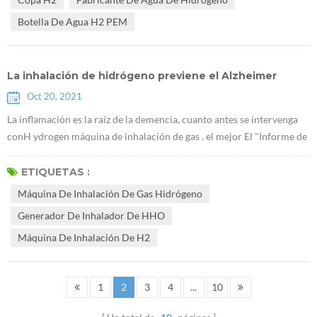
agua rica en hidrógeno puede mejorar la calidad de vida (Figura
Botella De Agua H2 PEM
comp...
La inhalación de hidrógeno previene el Alzheimer
Oct 20, 2021
La inflamación es la raíz de la demencia, cuanto antes se intervenga
conH ydrogen máquina de inhalación de gas , el mejor El "Informe de
la encuesta sobre las condiciones de vida familiar de los pacientes
con enfermedad de Alzheimer" muestra que el 85% de los pacientes
ETIQUETAS :
con enfermedad de Alzheimer creen que el deterioro de la memoria
Máquina De Inhalación De Gas Hidrógeno
de los ancianos es un proceso de envejecimiento natural y no hay ...
Generador De Inhalador De HHO
Máquina De Inhalación De H2
1
2
3
4
...
10