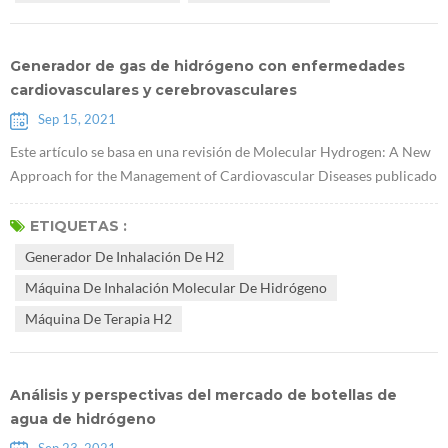
Generador de gas de hidrógeno con enfermedades
cardiovasculares y cerebrovasculares
Sep 15, 2021
Este artículo se basa en una revisión de Molecular Hydrogen: A New
Approach for the Management of Cardiovascular Diseases publicado
en World Heart Journal por Viliam Mojto y otros de la Universidad
Kominas en la República Checa en 2018. Resumen: Se reconoce que
ETIQUETAS :
la dieta occidental, el tabaquismo y la bebida son factores
Generador De Inhalación De H2
importantes que provocan estrés oxidativo, disminución de la
Máquina De Inhalación Molecular De Hidrógeno
capacidad antioxi...
Máquina De Terapia H2
Análisis y perspectivas del mercado de botellas de
agua de hidrógeno