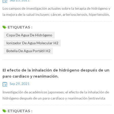
Sep 23, 2021
Los campos de investigación actuales sobre la terapia de hidrógeno y
la mejora de la salud incluyen: cáncer, arteriosclerosis, hipertensión,
hiperglucemia, hiperlipidemia, gota, enfermedad hepática y renal,
reumatoide, alergias, asma, Alzheimer, Parkinson, depresión, etc. más
ETIQUETAS :
de 70 tipos de enfermedad. A nivel internacional, Japón fue el primer
Copa De Agua De Hidrógeno
país en estudiar la medicina del hidrógeno. En 2009, ...
Ionizador De Agua Molecular H2
Botella De Agua Portátil H2
El efecto de la inhalación de hidrógeno después de un
paro cardíaco y reanimación.
Sep 29, 2021
Investigación de académicos japoneses; el efecto de la inhalación de
hidrógeno después de un paro cardíaco y reanimación (entrevista
con Sano Motoaki) Inhalación de Ventilador de hidrógeno con salida
de hidrógeno de 600 ml a pacientes con paro cardíaco causado por
ETIQUETAS :