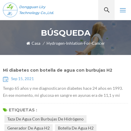
Dongguan Liry
Technology Co.,Ltd.
BÚSQUEDA
Casa
/
Hydrogen-Inhlation-For-Cancer
Mi diabetes con botella de agua con burbujas H2
Sep 15, 2021
Tengo 65 años y me diagnosticaron diabetes hace 24 años en 1993.
En ese momento, mi glucosa en sangre en ayunas era de 11,1 y mi
glucosa en sangre 2 horas después de las comidas era de 15,8. El
doctor me recetó dos medicinas, FENFORMINI CLORHIDRATO y D
ETIQUETAS :
aonil . Después de comunicarme con el médico, me di cuenta de que
Taza De Agua Con Burbujas De Hidrógeno
no existe ningún medicamento que pueda curar la diabetes. Una vez
Generador De Agua H2
Botella De Agua H2
que padece diab...