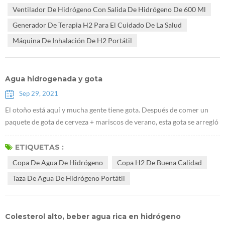
infarto de miocardio puede aumentar la tasa de supervivencia y
Ventilador De Hidrógeno Con Salida De Hidrógeno De 600 Ml
reducir el daño cerebral. El equipo de investigación de la Universidad
Generador De Terapia H2 Para El Cuidado De La Salud
d...
Máquina De Inhalación De H2 Portátil
Agua hidrogenada y gota
Sep 29, 2021
El otoño está aquí y mucha gente tiene gota. Después de comer un
paquete de gota de cerveza + mariscos de verano, esta gota se arregló
con éxito. La gota es un dolor articular causado por la acumulación
gradual de ácido úrico en el cuerpo y finalmente depósitos en las
ETIQUETAS :
articulaciones y otras partes. Causas Debido al alto contenido de
Copa De Agua De Hidrógeno
Copa H2 De Buena Calidad
ácido úrico a largo plazo, se deposita una gran cantidad de crist...
Taza De Agua De Hidrógeno Portátil
Colesterol alto, beber agua rica en hidrógeno