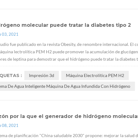
drógeno molecular puede tratar la diabetes tipo 2
p 03, 2021
tudio fue publicado en la revista Obesity, de renombre internacional. El 
quina lectrolítica PEM H2 puede promover la acumulación de glucógeno e
res de leptina para demostrar que el hidrógeno puede tratar la diabetes t
IQUETAS :
Impresión 3d
Máquina Electrolítica PEM H2
tema De Agua Inteligente Máquina De Agua Infundida Con Hidrógeno
zón por la que el generador de hidrógeno molecular
p 08, 2021
ema de planificación "China saludable 2030" propone: mejorar la salud d