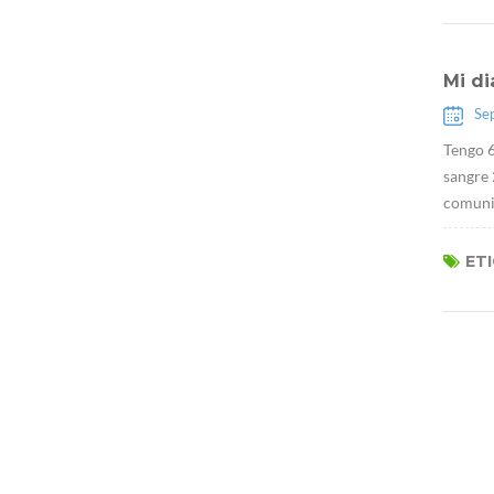
Mi di
Se
Tengo 6
sangre
comunic
ET