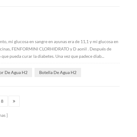
to, mi glucosa en sangre en ayunas era de 11,1 y mi glucosa en
medicinas, FENFORMINI CLORHIDRATO y D aonil . Después de
ue pueda curar la diabetes. Una vez que padece diab...
or De Agua H2
Botella De Agua H2
8
nas