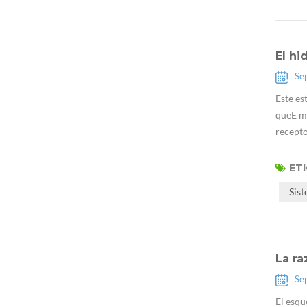
El hi
Se
Este es
queE má
recepto
ET
Sis
La ra
Se
El esqu