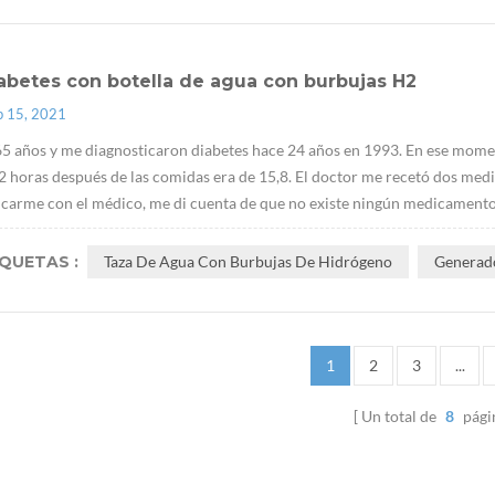
abetes con botella de agua con burbujas H2
p 15, 2021
5 años y me diagnosticaron diabetes hace 24 años en 1993. En ese momen
 2 horas después de las comidas era de 15,8. El doctor me recetó dos 
arme con el médico, me di cuenta de que no existe ningún medicamento q
IQUETAS :
Taza De Agua Con Burbujas De Hidrógeno
Generad
1
2
3
...
Un total de
8
pági