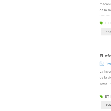
mecanis
de la s
ET
Inh
El ef
Se
La inve
de la v
agua hi
ET
Bot