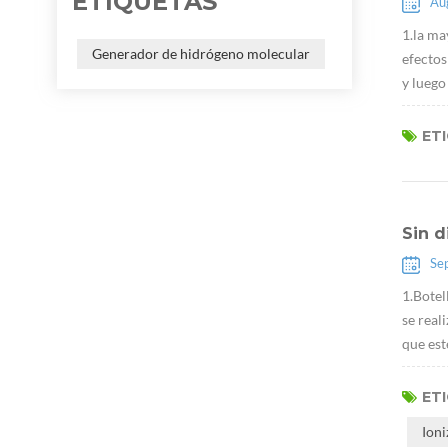
ETIQUETAS
Au
1.la ma
Generador de hidrógeno molecular
efectos
y luego
ET
Sin d
Se
1.Botel
se real
que est
ET
Ion