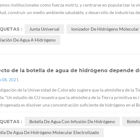
mos institucionales como fuerza motriz, y centrarse en popularizar la vid
alud, construir un medio ambiente saludable, y desarrollo de industrias de l
IQUETAS :
Junta Universal
Ionizador De Hidrógeno Molecular 
alación De Agua A Hidrógeno
ecto de la botella de agua de hidrógeno depende d
p 08, 2021
stigación de la Universidad de Colorado sugiere que la atmósfera de la Ti
ida "Un estudio de CU muestra que la atmósfera de la Tierra primitiva es ri
drogenada es disolver una concentración suficiente de hidrógeno en el Bot
IQUETAS :
Botella De Agua Con Infusión De Hidrógeno
Botell
ella De Agua De Hidrógeno Molecular Electrolizado