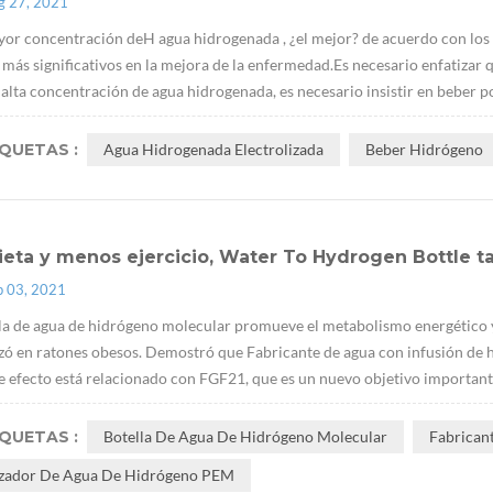
g 27, 2021
yor concentración deH agua hidrogenada , ¿el mejor? de acuerdo con los 
 más significativos en la mejora de la enfermedad.Es necesario enfatizar
 alta concentración de agua hidrogenada, es necesario insistir en beber po
IQUETAS :
Agua Hidrogenada Electrolizada
Beber Hidrógeno
ieta y menos ejercicio, Water To Hydrogen Bottle
p 03, 2021
la de agua de hidrógeno molecular promueve el metabolismo energético y
izó en ratones obesos. Demostró que Fabricante de agua con infusión de hi
e efecto está relacionado con FGF21, que es un nuevo objetivo importante p
IQUETAS :
Botella De Agua De Hidrógeno Molecular
Fabrican
izador De Agua De Hidrógeno PEM