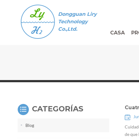
Dongguan Liry
Technology
Co.,Ltd.
CASA
PR
CATEGORÍAS
Cuat
Ju
Blog
Cuidado
de que 