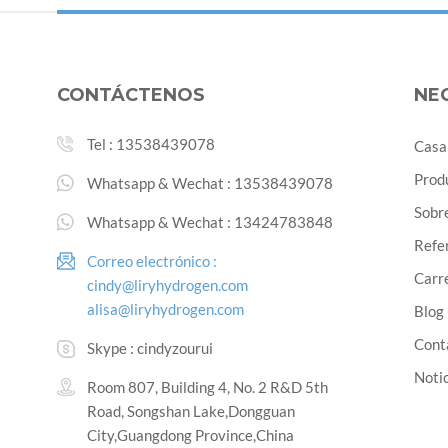
CONTÁCTENOS
NE
Tel :
13538439078
Casa
Prod
Whatsapp & Wechat :
13538439078
Sobr
Whatsapp & Wechat :
13424783848
Refe
Correo electrónico :
Carre
cindy@liryhydrogen.com
alisa@liryhydrogen.com
Blog
Cont
Skype :
cindyzourui
Noti
Room 807, Building 4, No. 2 R&D 5th
Road, Songshan Lake,Dongguan
City,Guangdong Province,China