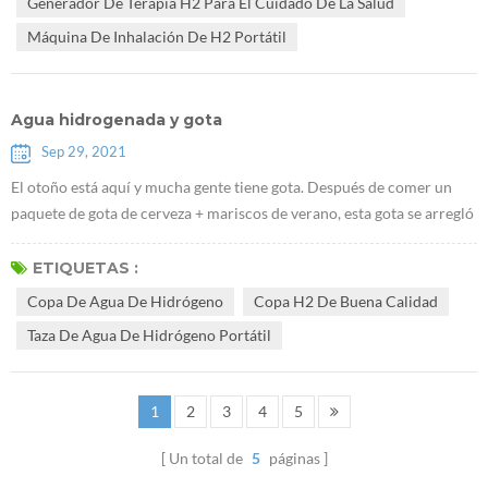
Generador De Terapia H2 Para El Cuidado De La Salud
d...
Máquina De Inhalación De H2 Portátil
Agua hidrogenada y gota
Sep 29, 2021
El otoño está aquí y mucha gente tiene gota. Después de comer un
paquete de gota de cerveza + mariscos de verano, esta gota se arregló
con éxito. La gota es un dolor articular causado por la acumulación
gradual de ácido úrico en el cuerpo y finalmente depósitos en las
ETIQUETAS :
articulaciones y otras partes. Causas Debido al alto contenido de
Copa De Agua De Hidrógeno
Copa H2 De Buena Calidad
ácido úrico a largo plazo, se deposita una gran cantidad de crist...
Taza De Agua De Hidrógeno Portátil
1
2
3
4
5
Un total de
5
páginas