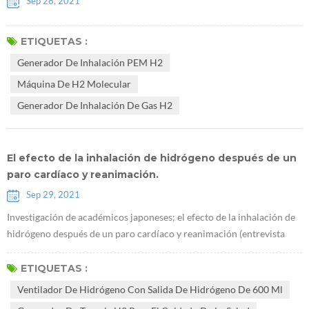
Sep 28, 2021
ETIQUETAS :
Generador De Inhalación PEM H2
Máquina De H2 Molecular
Generador De Inhalación De Gas H2
El efecto de la inhalación de hidrógeno después de un
paro cardíaco y reanimación.
Sep 29, 2021
Investigación de académicos japoneses; el efecto de la inhalación de
hidrógeno después de un paro cardíaco y reanimación (entrevista
con Sano Motoaki) Inhalación de Ventilador de hidrógeno con salida
de hidrógeno de 600 ml a pacientes con paro cardíaco causado por
ETIQUETAS :
infarto de miocardio puede aumentar la tasa de supervivencia y
Ventilador De Hidrógeno Con Salida De Hidrógeno De 600 Ml
reducir el daño cerebral. El equipo de investigación de la Universidad