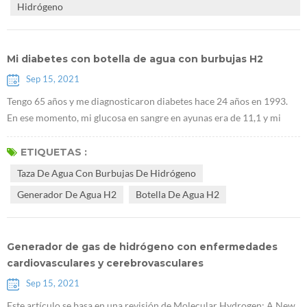
Hidrógeno
Mi diabetes con botella de agua con burbujas H2
Sep 15, 2021
Tengo 65 años y me diagnosticaron diabetes hace 24 años en 1993.
En ese momento, mi glucosa en sangre en ayunas era de 11,1 y mi
glucosa en sangre 2 horas después de las comidas era de 15,8. El
doctor me recetó dos medicinas, FENFORMINI CLORHIDRATO y D
ETIQUETAS :
aonil . Después de comunicarme con el médico, me di cuenta de que
Taza De Agua Con Burbujas De Hidrógeno
no existe ningún medicamento que pueda curar la diabetes. Una vez
Generador De Agua H2
Botella De Agua H2
que padece diab...
Generador de gas de hidrógeno con enfermedades
cardiovasculares y cerebrovasculares
Sep 15, 2021
Este artículo se basa en una revisión de Molecular Hydrogen: A New