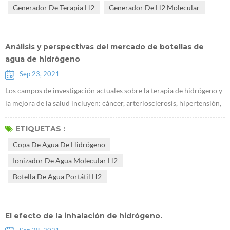
Generador De Terapia H2
Generador De H2 Molecular
incluida l...
Análisis y perspectivas del mercado de botellas de
agua de hidrógeno
Sep 23, 2021
Los campos de investigación actuales sobre la terapia de hidrógeno y
la mejora de la salud incluyen: cáncer, arteriosclerosis, hipertensión,
hiperglucemia, hiperlipidemia, gota, enfermedad hepática y renal,
reumatoide, alergias, asma, Alzheimer, Parkinson, depresión, etc. más
ETIQUETAS :
de 70 tipos de enfermedad. A nivel internacional, Japón fue el primer
Copa De Agua De Hidrógeno
país en estudiar la medicina del hidrógeno. En 2009, ...
Ionizador De Agua Molecular H2
Botella De Agua Portátil H2
El efecto de la inhalación de hidrógeno.