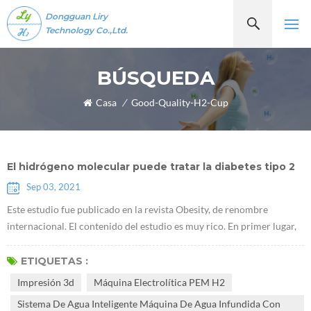
Dongguan Liry
Technology Co.,Ltd.
BÚSQUEDA
Casa
/
Good-Quality-H2-Cup
El hidrógeno molecular puede tratar la diabetes tipo 2
Sep 03, 2021
Este estudio fue publicado en la revista Obesity, de renombre
internacional. El contenido del estudio es muy rico. En primer lugar,
encontraron queE máquina lectrolítica PEM H2 puede promover la
acumulación de glucógeno en el hígado. Utilizaron ratones db / db
ETIQUETAS :
que carecen de receptores de leptina para demostrar que el
Impresión 3d
Máquina Electrolítica PEM H2
hidrógeno puede tratar la diabetes tipo 2. La investigación sugiere
Sistema De Agua Inteligente Máquina De Agua Infundida Con
que Generado...