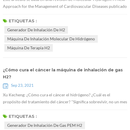
Approach for the Management of Cardiovascular Diseases publicado
en World Heart Journal por Viliam Mojto y otros de la Universidad
Kominas en la República Checa en 2018. Resumen: Se reconoce que
ETIQUETAS :
la dieta occidental, el tabaquismo y la bebida son factores
Generador De Inhalación De H2
importantes que provocan estrés oxidativo, disminución de la
Máquina De Inhalación Molecular De Hidrógeno
capacidad antioxi...
Máquina De Terapia H2
¿Cómo cura el cáncer la máquina de inhalación de gas
H2?
Sep 23, 2021
Xu Kecheng: ¿Cómo cura el cáncer el hidrógeno? ¿Cuál es el
propósito del tratamiento del cáncer? "Significa sobrevivir, no un mes
extra o algunos meses, sino un año, algunos años y más años.
¡Significa vivir bien, vivir feliz, feliz y con calidad!" Xu Kecheng, un
ETIQUETAS :
conocido experto en terapia tumoral Según el profesor, en la
Generador De Inhalación De Gas PEM H2
actualidad, los métodos tradicionales de tratamiento del cáncer,