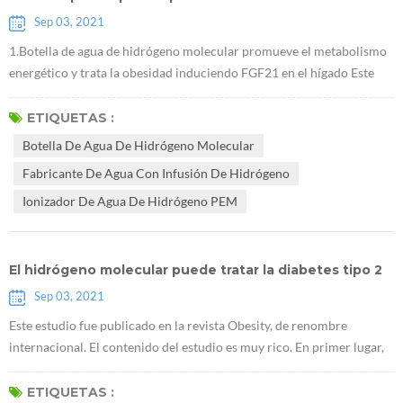
Sep 03, 2021
1.Botella de agua de hidrógeno molecular promueve el metabolismo
energético y trata la obesidad induciendo FGF21 en el hígado Este
estudio se realizó en ratones obesos. Demostró que Fabricante de
agua con infusión de hidrógeno puede reducir el peso corporal sin
ETIQUETAS :
afectar la dieta, y que este efecto está relacionado con FGF21, que es
Botella De Agua De Hidrógeno Molecular
un nuevo objetivo importante para el tratamiento de la diabetes. 2....
Fabricante De Agua Con Infusión De Hidrógeno
Ionizador De Agua De Hidrógeno PEM
El hidrógeno molecular puede tratar la diabetes tipo 2
Sep 03, 2021
Este estudio fue publicado en la revista Obesity, de renombre
internacional. El contenido del estudio es muy rico. En primer lugar,
encontraron queE máquina lectrolítica PEM H2 puede promover la
acumulación de glucógeno en el hígado. Utilizaron ratones db / db
ETIQUETAS :