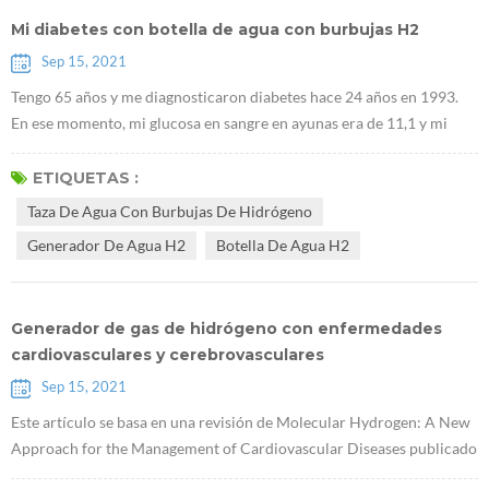
Mi diabetes con botella de agua con burbujas H2
Sep 15, 2021
Tengo 65 años y me diagnosticaron diabetes hace 24 años en 1993.
En ese momento, mi glucosa en sangre en ayunas era de 11,1 y mi
glucosa en sangre 2 horas después de las comidas era de 15,8. El
doctor me recetó dos medicinas, FENFORMINI CLORHIDRATO y D
ETIQUETAS :
aonil . Después de comunicarme con el médico, me di cuenta de que
Taza De Agua Con Burbujas De Hidrógeno
no existe ningún medicamento que pueda curar la diabetes. Una vez
Generador De Agua H2
Botella De Agua H2
que padece diab...
Generador de gas de hidrógeno con enfermedades
cardiovasculares y cerebrovasculares
Sep 15, 2021
Este artículo se basa en una revisión de Molecular Hydrogen: A New
Approach for the Management of Cardiovascular Diseases publicado
en World Heart Journal por Viliam Mojto y otros de la Universidad