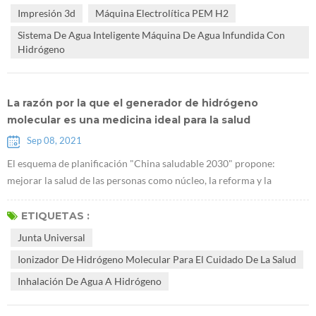
que carecen de receptores de leptina para demostrar que el
Impresión 3d
Máquina Electrolítica PEM H2
hidrógeno puede tratar la diabetes tipo 2. La investigación sugiere
Sistema De Agua Inteligente Máquina De Agua Infundida Con
que Generado...
Hidrógeno
La razón por la que el generador de hidrógeno
molecular es una medicina ideal para la salud
Sep 08, 2021
El esquema de planificación "China saludable 2030" propone:
mejorar la salud de las personas como núcleo, la reforma y la
innovación de los mecanismos institucionales como fuerza motriz, y
centrarse en popularizar la vida sana, optimizar los servicios de salud,
ETIQUETAS :
mejorar la protección de la salud, construir un medio ambiente
Junta Universal
saludable, y desarrollo de industrias de la salud. El plan estratégico
Ionizador De Hidrógeno Molecular Para El Cuidado De La Salud
naci...
Inhalación De Agua A Hidrógeno