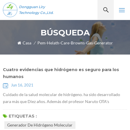
Dongguan Liry
Technology Co.,Ltd.
BÚSQUEDA
Casa
/
Pem-Helath-Care-Browns-Gas-Generator
Cuatro evidencias que hidrógeno es seguro para los
humanos
Jun 16, 2021
Cuidado de la salud molecular de hidrógeno. ha sido desarrollado
para más que Diez años. Además del profesor Naruto OTA's
descubrimiento de que Moléculas de hidrógenoTienen propiedades
antioxidantes selectivas en 2007, algunos académicos han
ETIQUETAS :
descubierto recientemente que el hidrógeno desempeña un papel de
Generador De Hidrógeno Molecular
un determinado factor de comunicación, que puede inhibir o activar