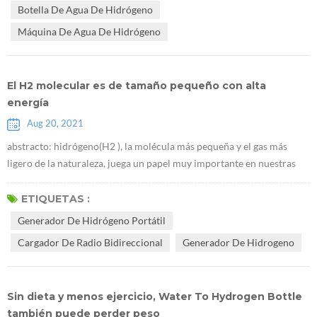
Botella De Agua De Hidrógeno
ciertos citoquinas. A medi...
Máquina De Agua De Hidrógeno
El H2 molecular es de tamaño pequeño con alta
energía
Aug 20, 2021
abstracto: hidrógeno(H2 ), la molécula más pequeña y el gas más
ligero de la naturaleza, juega un papel muy importante en nuestras
vidas.tiene importantes efectos preventivos y terapéuticos sobre
diversas enfermedades del cuerpo humano.este artículo describe la
ETIQUETAS :
historia del descubrimiento del hidrógeno y su papel en la salud
Generador De Hidrógeno Portátil
médica y la química sintética. El hidrógeno, cuya fórmula química es
Cargador De Radio Bidireccional
Generador De Hidrogeno
H2, ...
Sin dieta y menos ejercicio, Water To Hydrogen Bottle
también puede perder peso