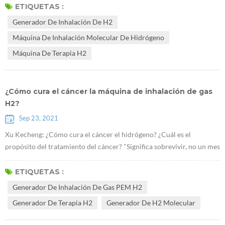
Kominas en la República Checa en 2018. Resumen: Se reconoce que
ETIQUETAS :
la dieta occidental, el tabaquismo y la bebida son factores
Generador De Inhalación De H2
importantes que provocan estrés oxidativo, disminución de la
Máquina De Inhalación Molecular De Hidrógeno
capacidad antioxi...
Máquina De Terapia H2
¿Cómo cura el cáncer la máquina de inhalación de gas
H2?
Sep 23, 2021
Xu Kecheng: ¿Cómo cura el cáncer el hidrógeno? ¿Cuál es el
propósito del tratamiento del cáncer? "Significa sobrevivir, no un mes
extra o algunos meses, sino un año, algunos años y más años.
¡Significa vivir bien, vivir feliz, feliz y con calidad!" Xu Kecheng, un
ETIQUETAS :
conocido experto en terapia tumoral Según el profesor, en la
Generador De Inhalación De Gas PEM H2
actualidad, los métodos tradicionales de tratamiento del cáncer,
Generador De Terapia H2
Generador De H2 Molecular
incluida l...