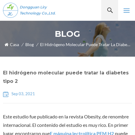
Dongguan Liry
Technology Co.,Ltd.
BLOG
Casa
/
Blog
/
El Hidrógeno Molecular Puede Tratar La Diabetes Tipo 2
El hidrógeno molecular puede tratar la diabetes
tipo 2
Sep 03, 2021
Este estudio fue publicado en la revista Obesity, de renombre
internacional. El contenido del estudio es muy rico. En primer
lugar, encontraron que
E
máquina lectrolítica PEM H2
puede