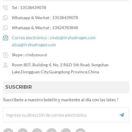
Tel :
13538439078
Whatsapp & Wechat :
13538439078
Whatsapp & Wechat :
13424783848
Correo electrónico :
cindy@liryhydrogen.com
alisa@liryhydrogen.com
Skype :
cindyzourui
Room 807, Building 4, No. 2 R&D 5th Road, Songshan
Lake,Dongguan City,Guangdong Province,China
SUSCRIBIR
Suscríbete a nuestro boletín y mantente al día con las lates !