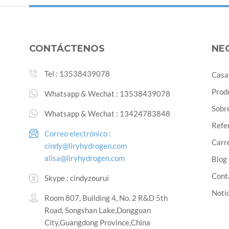
CONTÁCTENOS
NE
Tel :
13538439078
Casa
Prod
Whatsapp & Wechat :
13538439078
Sobr
Whatsapp & Wechat :
13424783848
Refe
Correo electrónico :
Carre
cindy@liryhydrogen.com
alisa@liryhydrogen.com
Blog
Cont
Skype :
cindyzourui
Noti
Room 807, Building 4, No. 2 R&D 5th
Road, Songshan Lake,Dongguan
City,Guangdong Province,China