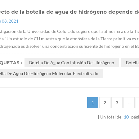
ecto de la botella de agua de hidrógeno depende d
p 08, 2021
stigación de la Universidad de Colorado sugiere que la atmósfera de la Ti
ida "Un estudio de CU muestra que la atmósfera de la Tierra primitiva es ri
drogenada es disolver una concentración suficiente de hidrógeno en el Bot
IQUETAS :
Botella De Agua Con Infusión De Hidrógeno
Botell
ella De Agua De Hidrógeno Molecular Electrolizado
1
2
3
...
Un total de
10
pág