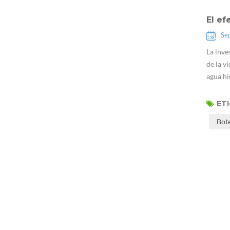
El ef
Se
La inve
de la v
agua hi
ET
Bot