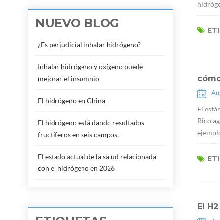
hidróge
NUEVO BLOG
ET
¿Es perjudicial inhalar hidrógeno?
Inhalar hidrógeno y oxígeno puede
cómo 
mejorar el insomnio
Au
El hidrógeno en China
El está
Rico ag
El hidrógeno está dando resultados
ejemplo
fructíferos en seis campos.
El estado actual de la salud relacionada
ET
con el hidrógeno en 2026
El H