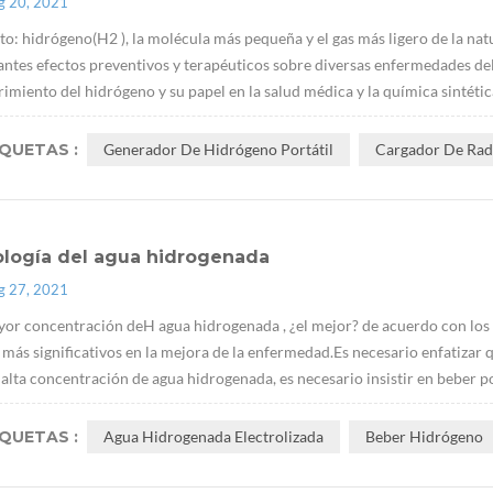
g 20, 2021
to: hidrógeno(H2 ), la molécula más pequeña y el gas más ligero de la nat
ntes efectos preventivos y terapéuticos sobre diversas enfermedades del
imiento del hidrógeno y su papel en la salud médica y la química sintética
IQUETAS :
Generador De Hidrógeno Portátil
Cargador De Radi
ología del agua hidrogenada
g 27, 2021
yor concentración deH agua hidrogenada , ¿el mejor? de acuerdo con los 
 más significativos en la mejora de la enfermedad.Es necesario enfatizar
 alta concentración de agua hidrogenada, es necesario insistir en beber po
IQUETAS :
Agua Hidrogenada Electrolizada
Beber Hidrógeno