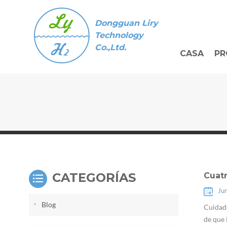
Dongguan Liry
Technology
Co.,Ltd.
CASA
PR
CATEGORÍAS
Cuat
Ju
Blog
Cuidado
de que 