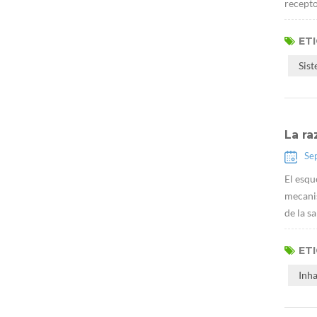
recepto
ET
Sis
La ra
Se
El esqu
mecanis
de la s
ET
Inh