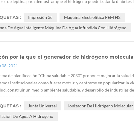
res de leptina para demostrar que el hidrógeno puede tratar la diabetes t
IQUETAS :
Impresión 3d
Máquina Electrolítica PEM H2
tema De Agua Inteligente Máquina De Agua Infundida Con Hidrógeno
zón por la que el generador de hidrógeno molecular
p 08, 2021
ema de planificación "China saludable 2030" propone: mejorar la salud d
mos institucionales como fuerza motriz, y centrarse en popularizar la vid
alud, construir un medio ambiente saludable, y desarrollo de industrias de l
IQUETAS :
Junta Universal
Ionizador De Hidrógeno Molecular 
alación De Agua A Hidrógeno