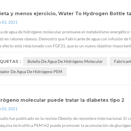
ieta y menos ejercicio, Water To Hydrogen Bottle
p 03, 2021
la de agua de hidrógeno molecular promueve el metabolismo energético y
izó en ratones obesos. Demostró que Fabricante de agua con infusión de hi
e efecto está relacionado con FGF21, que es un nuevo objetivo importante p
IQUETAS :
Botella De Agua De Hidrógeno Molecular
Fabrican
izador De Agua De Hidrógeno PEM
drógeno molecular puede tratar la diabetes tipo 2
p 03, 2021
tudio fue publicado en la revista Obesity, de renombre internacional. El 
quina lectrolítica PEM H2 puede promover la acumulación de glucógeno e