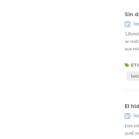
Sin d
Se
1.Botel
se real
que est
ET
Ion
El hi
Se
Este es
queE má