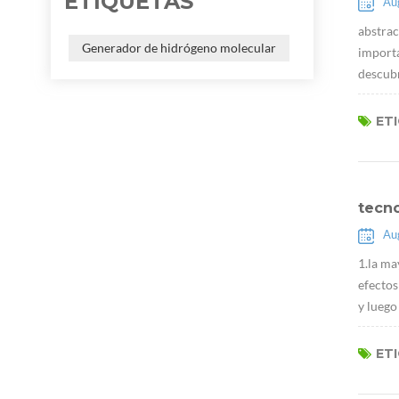
ETIQUETAS
Au
abstrac
Generador de hidrógeno molecular
importa
descubr
ET
tecn
Au
1.la ma
efectos
y luego
ET