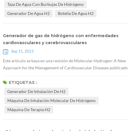
aonil . Después de comunicarme con el médico, me di cuenta de que
Taza De Agua Con Burbujas De Hidrógeno
no existe ningún medicamento que pueda curar la diabetes. Una vez
Generador De Agua H2
Botella De Agua H2
que padece diab...
Generador de gas de hidrógeno con enfermedades
cardiovasculares y cerebrovasculares
Sep 15, 2021
Este artículo se basa en una revisión de Molecular Hydrogen: A New
Approach for the Management of Cardiovascular Diseases publicado
en World Heart Journal por Viliam Mojto y otros de la Universidad
Kominas en la República Checa en 2018. Resumen: Se reconoce que
ETIQUETAS :
la dieta occidental, el tabaquismo y la bebida son factores
Generador De Inhalación De H2
importantes que provocan estrés oxidativo, disminución de la
Máquina De Inhalación Molecular De Hidrógeno
capacidad antioxi...
Máquina De Terapia H2