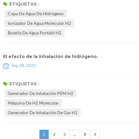
reumatoide, alergias, asma, Alzheimer, Parkinson, depresión, etc. más
ETIQUETAS :
de 70 tipos de enfermedad. A nivel internacional, Japón fue el primer
Copa De Agua De Hidrógeno
país en estudiar la medicina del hidrógeno. En 2009, ...
Ionizador De Agua Molecular H2
Botella De Agua Portátil H2
El efecto de la inhalación de hidrógeno.
Sep 28, 2021
ETIQUETAS :
Generador De Inhalación PEM H2
Máquina De H2 Molecular
Generador De Inhalación De Gas H2
1
2
3
...
8