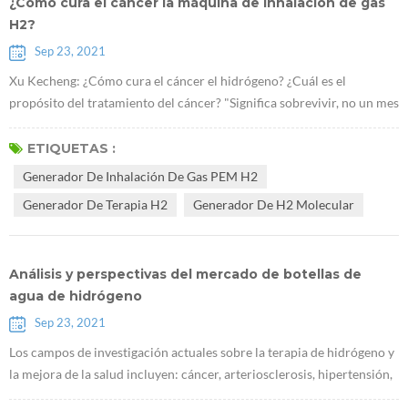
¿Cómo cura el cáncer la máquina de inhalación de gas
H2?
Sep 23, 2021
Xu Kecheng: ¿Cómo cura el cáncer el hidrógeno? ¿Cuál es el
propósito del tratamiento del cáncer? "Significa sobrevivir, no un mes
extra o algunos meses, sino un año, algunos años y más años.
¡Significa vivir bien, vivir feliz, feliz y con calidad!" Xu Kecheng, un
ETIQUETAS :
conocido experto en terapia tumoral Según el profesor, en la
Generador De Inhalación De Gas PEM H2
actualidad, los métodos tradicionales de tratamiento del cáncer,
Generador De Terapia H2
Generador De H2 Molecular
incluida l...
Análisis y perspectivas del mercado de botellas de
agua de hidrógeno
Sep 23, 2021
Los campos de investigación actuales sobre la terapia de hidrógeno y
la mejora de la salud incluyen: cáncer, arteriosclerosis, hipertensión,
hiperglucemia, hiperlipidemia, gota, enfermedad hepática y renal,