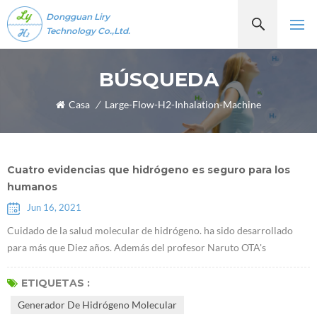
Dongguan Liry
Technology Co.,Ltd.
BÚSQUEDA
Casa
/
Large-Flow-H2-Inhalation-Machine
Cuatro evidencias que hidrógeno es seguro para los
humanos
Jun 16, 2021
Cuidado de la salud molecular de hidrógeno. ha sido desarrollado
para más que Diez años. Además del profesor Naruto OTA's
descubrimiento de que Moléculas de hidrógenoTienen propiedades
antioxidantes selectivas en 2007, algunos académicos han
ETIQUETAS :
descubierto recientemente que el hidrógeno desempeña un papel de
Generador De Hidrógeno Molecular
un determinado factor de comunicación, que puede inhibir o activar