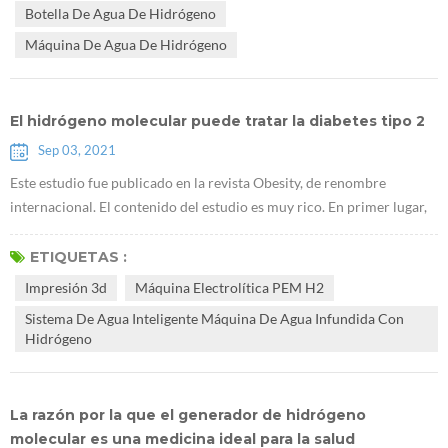
Botella De Agua De Hidrógeno
ciertos citoquinas. A medi...
Máquina De Agua De Hidrógeno
El hidrógeno molecular puede tratar la diabetes tipo 2
Sep 03, 2021
Este estudio fue publicado en la revista Obesity, de renombre
internacional. El contenido del estudio es muy rico. En primer lugar,
encontraron queE máquina lectrolítica PEM H2 puede promover la
acumulación de glucógeno en el hígado. Utilizaron ratones db / db
ETIQUETAS :
que carecen de receptores de leptina para demostrar que el
Impresión 3d
Máquina Electrolítica PEM H2
hidrógeno puede tratar la diabetes tipo 2. La investigación sugiere
Sistema De Agua Inteligente Máquina De Agua Infundida Con
que Generado...
Hidrógeno
La razón por la que el generador de hidrógeno
molecular es una medicina ideal para la salud