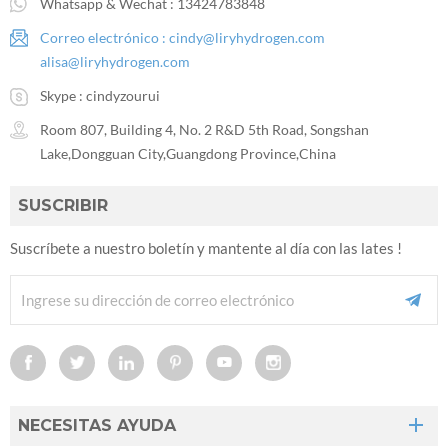
Whatsapp & Wechat :
13424783848
Correo electrónico :
cindy@liryhydrogen.com
alisa@liryhydrogen.com
Skype :
cindyzourui
Room 807, Building 4, No. 2 R&D 5th Road, Songshan
Lake,Dongguan City,Guangdong Province,China
SUSCRIBIR
Suscríbete a nuestro boletín y mantente al día con las lates !
NECESITAS AYUDA