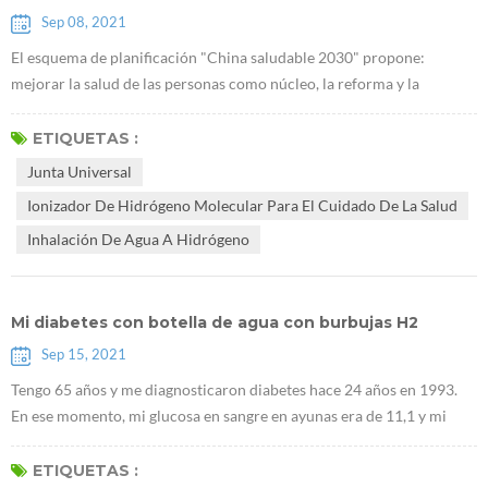
Sep 08, 2021
El esquema de planificación "China saludable 2030" propone:
mejorar la salud de las personas como núcleo, la reforma y la
innovación de los mecanismos institucionales como fuerza motriz, y
centrarse en popularizar la vida sana, optimizar los servicios de salud,
ETIQUETAS :
mejorar la protección de la salud, construir un medio ambiente
Junta Universal
saludable, y desarrollo de industrias de la salud. El plan estratégico
Ionizador De Hidrógeno Molecular Para El Cuidado De La Salud
naci...
Inhalación De Agua A Hidrógeno
Mi diabetes con botella de agua con burbujas H2
Sep 15, 2021
Tengo 65 años y me diagnosticaron diabetes hace 24 años en 1993.
En ese momento, mi glucosa en sangre en ayunas era de 11,1 y mi
glucosa en sangre 2 horas después de las comidas era de 15,8. El
doctor me recetó dos medicinas, FENFORMINI CLORHIDRATO y D
ETIQUETAS :