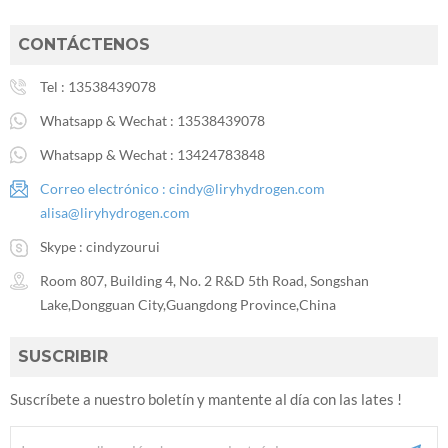
CONTÁCTENOS
Tel :
13538439078
Whatsapp & Wechat :
13538439078
Whatsapp & Wechat :
13424783848
Correo electrónico :
cindy@liryhydrogen.com
alisa@liryhydrogen.com
Skype :
cindyzourui
Room 807, Building 4, No. 2 R&D 5th Road, Songshan
Lake,Dongguan City,Guangdong Province,China
SUSCRIBIR
Suscríbete a nuestro boletín y mantente al día con las lates !