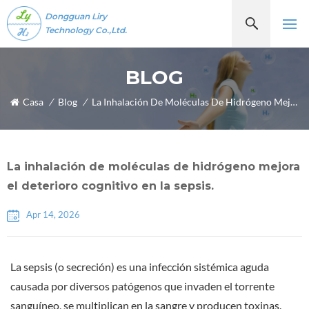
Dongguan Liry
Technology Co.,Ltd.
BLOG
Casa
/
Blog
/
La Inhalación De Moléculas De Hidrógeno Mejora El Deterioro Cognitivo En La Sepsis.
La inhalación de moléculas de hidrógeno mejora
el deterioro cognitivo en la sepsis.
Apr 14, 2026
La sepsis (o secreción) es una infección sistémica aguda
causada por diversos patógenos que invaden el torrente
sanguíneo, se multiplican en la sangre y producen toxinas.