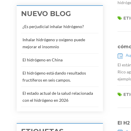
hidróge
NUEVO BLOG
ET
¿Es perjudicial inhalar hidrógeno?
Inhalar hidrógeno y oxígeno puede
cómo 
mejorar el insomnio
Au
El hidrógeno en China
El está
Rico ag
El hidrógeno está dando resultados
ejemplo
fructíferos en seis campos.
El estado actual de la salud relacionada
ET
con el hidrógeno en 2026
El H