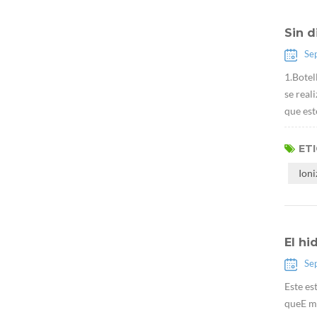
Sin d
Se
1.Botel
se real
que est
ET
Ion
El hi
Se
Este es
queE má