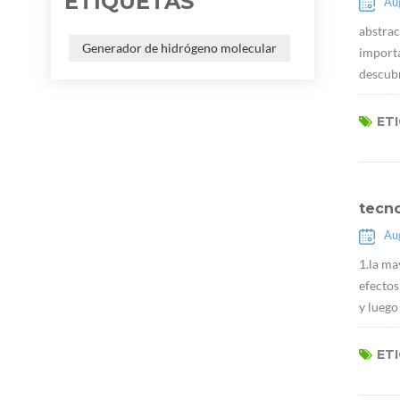
ETIQUETAS
Au
abstrac
Generador de hidrógeno molecular
importa
descubr
ET
tecn
Au
1.la ma
efectos
y luego
ET