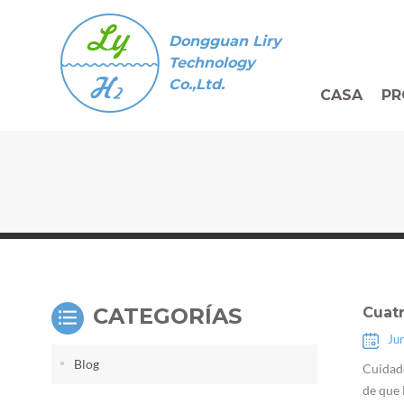
Dongguan Liry
Technology
Co.,Ltd.
CASA
PR
CATEGORÍAS
Cuat
Ju
Blog
Cuidado
de que 