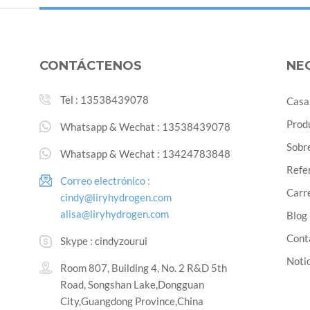
CONTÁCTENOS
NE
Tel :
13538439078
Casa
Prod
Whatsapp & Wechat :
13538439078
Sobr
Whatsapp & Wechat :
13424783848
Refe
Correo electrónico :
Carre
cindy@liryhydrogen.com
alisa@liryhydrogen.com
Blog
Cont
Skype :
cindyzourui
Noti
Room 807, Building 4, No. 2 R&D 5th
Road, Songshan Lake,Dongguan
City,Guangdong Province,China