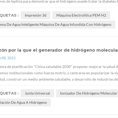
res de leptina para demostrar que el hidrógeno puede tratar la diabetes t
IQUETAS :
Impresión 3d
Máquina Electrolítica PEM H2
tema De Agua Inteligente Máquina De Agua Infundida Con Hidrógeno
zón por la que el generador de hidrógeno molecular
p 08, 2021
ema de planificación "China saludable 2030" propone: mejorar la salud d
mos institucionales como fuerza motriz, y centrarse en popularizar la vid
alud, construir un medio ambiente saludable, y desarrollo de industrias de l
IQUETAS :
Junta Universal
Ionizador De Hidrógeno Molecular 
alación De Agua A Hidrógeno