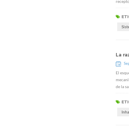
recepto
ET
Sis
La ra
Se
El esqu
mecanis
de la s
ET
Inh