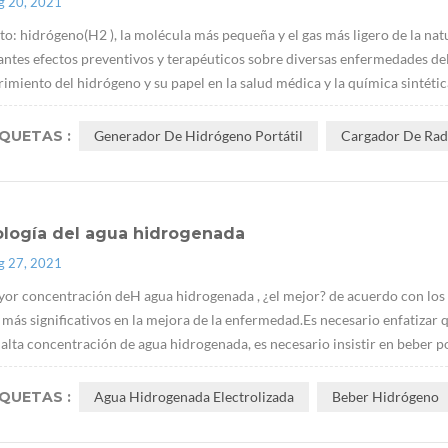
g 20, 2021
to: hidrógeno(H2 ), la molécula más pequeña y el gas más ligero de la nat
ntes efectos preventivos y terapéuticos sobre diversas enfermedades del
imiento del hidrógeno y su papel en la salud médica y la química sintética
IQUETAS :
Generador De Hidrógeno Portátil
Cargador De Radi
ología del agua hidrogenada
g 27, 2021
yor concentración deH agua hidrogenada , ¿el mejor? de acuerdo con los 
 más significativos en la mejora de la enfermedad.Es necesario enfatizar
 alta concentración de agua hidrogenada, es necesario insistir en beber po
IQUETAS :
Agua Hidrogenada Electrolizada
Beber Hidrógeno