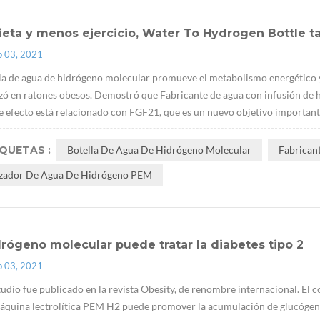
ieta y menos ejercicio, Water To Hydrogen Bottle
p 03, 2021
la de agua de hidrógeno molecular promueve el metabolismo energético y
izó en ratones obesos. Demostró que Fabricante de agua con infusión de hi
e efecto está relacionado con FGF21, que es un nuevo objetivo importante p
IQUETAS :
Botella De Agua De Hidrógeno Molecular
Fabrican
izador De Agua De Hidrógeno PEM
drógeno molecular puede tratar la diabetes tipo 2
p 03, 2021
tudio fue publicado en la revista Obesity, de renombre internacional. El 
quina lectrolítica PEM H2 puede promover la acumulación de glucógeno e