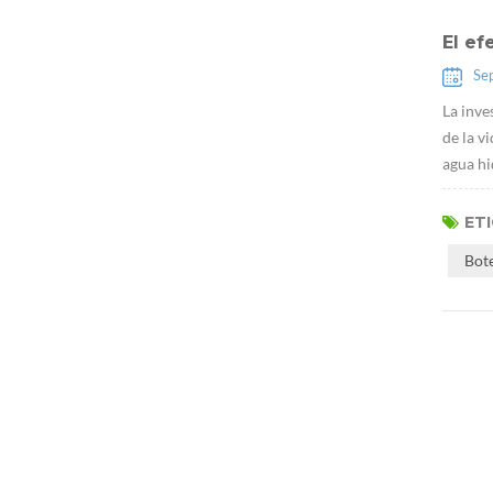
El ef
Se
La inve
de la v
agua hi
ET
Bot