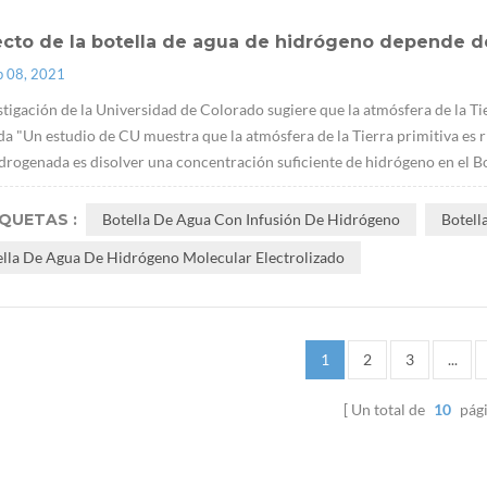
ecto de la botella de agua de hidrógeno depende d
p 08, 2021
stigación de la Universidad de Colorado sugiere que la atmósfera de la Ti
ida "Un estudio de CU muestra que la atmósfera de la Tierra primitiva es ri
drogenada es disolver una concentración suficiente de hidrógeno en el Bot
IQUETAS :
Botella De Agua Con Infusión De Hidrógeno
Botell
ella De Agua De Hidrógeno Molecular Electrolizado
1
2
3
...
Un total de
10
pág