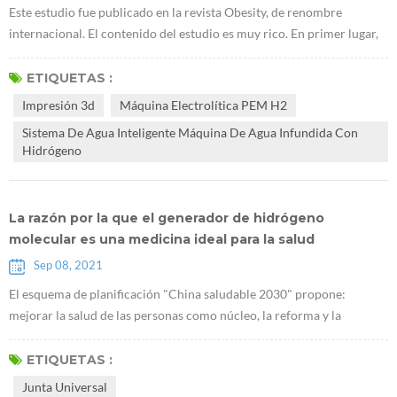
Este estudio fue publicado en la revista Obesity, de renombre
internacional. El contenido del estudio es muy rico. En primer lugar,
encontraron queE máquina lectrolítica PEM H2 puede promover la
acumulación de glucógeno en el hígado. Utilizaron ratones db / db
ETIQUETAS :
que carecen de receptores de leptina para demostrar que el
Impresión 3d
Máquina Electrolítica PEM H2
hidrógeno puede tratar la diabetes tipo 2. La investigación sugiere
Sistema De Agua Inteligente Máquina De Agua Infundida Con
que Generado...
Hidrógeno
La razón por la que el generador de hidrógeno
molecular es una medicina ideal para la salud
Sep 08, 2021
El esquema de planificación "China saludable 2030" propone:
mejorar la salud de las personas como núcleo, la reforma y la
innovación de los mecanismos institucionales como fuerza motriz, y
centrarse en popularizar la vida sana, optimizar los servicios de salud,
ETIQUETAS :
mejorar la protección de la salud, construir un medio ambiente
Junta Universal