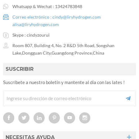
Whatsapp & Wechat :
13424783848
Correo electrónico :
cindy@liryhydrogen.com
alisa@liryhydrogen.com
Skype :
cindyzourui
Room 807, Building 4, No. 2 R&D 5th Road, Songshan
Lake,Dongguan City,Guangdong Province,China
SUSCRIBIR
Suscríbete a nuestro boletín y mantente al día con las lates !
NECESITAS AYUDA