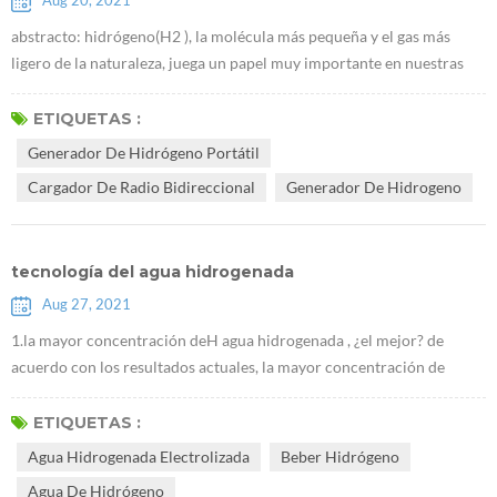
Aug 20, 2021
abstracto: hidrógeno(H2 ), la molécula más pequeña y el gas más
ligero de la naturaleza, juega un papel muy importante en nuestras
vidas.tiene importantes efectos preventivos y terapéuticos sobre
diversas enfermedades del cuerpo humano.este artículo describe la
ETIQUETAS :
historia del descubrimiento del hidrógeno y su papel en la salud
Generador De Hidrógeno Portátil
médica y la química sintética. El hidrógeno, cuya fórmula química es
Cargador De Radio Bidireccional
Generador De Hidrogeno
H2, ...
tecnología del agua hidrogenada
Aug 27, 2021
1.la mayor concentración deH agua hidrogenada , ¿el mejor? de
acuerdo con los resultados actuales, la mayor concentración de
hidrógeno, los efectos más significativos en la mejora de la
enfermedad.Es necesario enfatizar que beber hidrógeno debe ser un
ETIQUETAS :
método de cuidado de la salud, y luego alta concentración de agua
Agua Hidrogenada Electrolizada
Beber Hidrógeno
hidrogenada, es necesario insistir en beber por un tiempo para ver
Agua De Hidrógeno