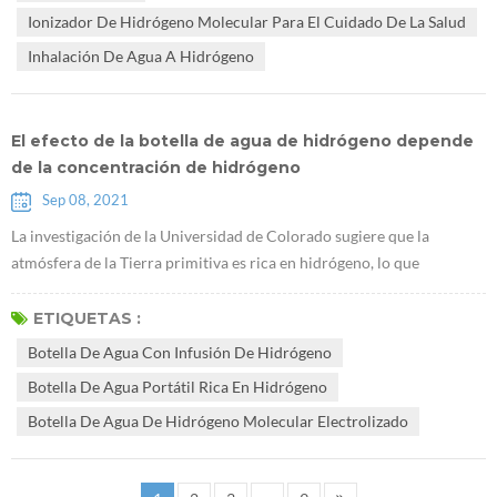
saludable, y desarrollo de industrias de la salud. El plan estratégico
Ionizador De Hidrógeno Molecular Para El Cuidado De La Salud
naci...
Inhalación De Agua A Hidrógeno
El efecto de la botella de agua de hidrógeno depende
de la concentración de hidrógeno
Sep 08, 2021
La investigación de la Universidad de Colorado sugiere que la
atmósfera de la Tierra primitiva es rica en hidrógeno, lo que
promueve el origen de la vida "Un estudio de CU muestra que la
atmósfera de la Tierra primitiva es rica en hidrógeno, favorable para
ETIQUETAS :
la vida". La clave del efecto del agua hidrogenada es disolver una
Botella De Agua Con Infusión De Hidrógeno
concentración suficiente de hidrógeno en el Botella de agua con
Botella De Agua Portátil Rica En Hidrógeno
infusión de ...
Botella De Agua De Hidrógeno Molecular Electrolizado