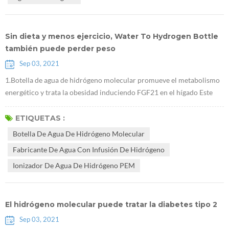
los cambios de ...
Sin dieta y menos ejercicio, Water To Hydrogen Bottle
también puede perder peso
Sep 03, 2021
1.Botella de agua de hidrógeno molecular promueve el metabolismo
energético y trata la obesidad induciendo FGF21 en el hígado Este
estudio se realizó en ratones obesos. Demostró que Fabricante de
agua con infusión de hidrógeno puede reducir el peso corporal sin
ETIQUETAS :
afectar la dieta, y que este efecto está relacionado con FGF21, que es
Botella De Agua De Hidrógeno Molecular
un nuevo objetivo importante para el tratamiento de la diabetes. 2....
Fabricante De Agua Con Infusión De Hidrógeno
Ionizador De Agua De Hidrógeno PEM
El hidrógeno molecular puede tratar la diabetes tipo 2
Sep 03, 2021