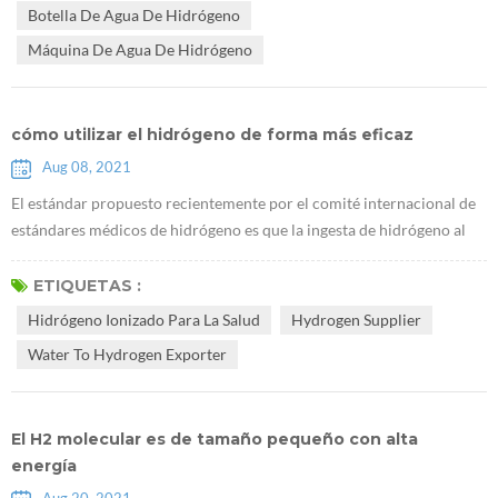
Botella De Agua De Hidrógeno
ciertos citoquinas. A medi...
Máquina De Agua De Hidrógeno
cómo utilizar el hidrógeno de forma más eficaz
Aug 08, 2021
El estándar propuesto recientemente por el comité internacional de
estándares médicos de hidrógeno es que la ingesta de hidrógeno al
beber Rico agua hidrogenada debe tener una concentración de
hidrógeno de no menos de 0,5 ppm y al menos 0,5 mg por persona
ETIQUETAS :
por día. por ejemplo, cuando la concentración de hidrógeno en el
Hidrógeno Ionizado Para La Salud
Hydrogen Supplier
agua con hidrógeno es de 2 ppm, solo necesita beber 500 ml de agua
Water To Hydrogen Exporter
con hidrógen...
El H2 molecular es de tamaño pequeño con alta
energía