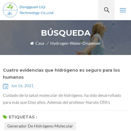
Dongguan Liry
Technology Co.,Ltd.
BÚSQUEDA
Casa
/
Hydrogen-Water-Dispenser
Cuatro evidencias que hidrógeno es seguro para los
humanos
Jun 16, 2021
Cuidado de la salud molecular de hidrógeno. ha sido desarrollado
para más que Diez años. Además del profesor Naruto OTA's
descubrimiento de que Moléculas de hidrógenoTienen propiedades
antioxidantes selectivas en 2007, algunos académicos han
ETIQUETAS :
descubierto recientemente que el hidrógeno desempeña un papel de
Generador De Hidrógeno Molecular
un determinado factor de comunicación, que puede inhibir o activar