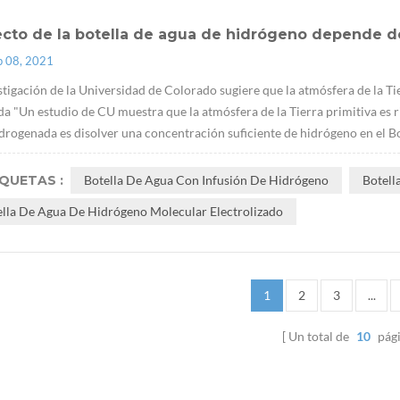
ecto de la botella de agua de hidrógeno depende d
p 08, 2021
stigación de la Universidad de Colorado sugiere que la atmósfera de la Ti
ida "Un estudio de CU muestra que la atmósfera de la Tierra primitiva es ri
drogenada es disolver una concentración suficiente de hidrógeno en el Bot
IQUETAS :
Botella De Agua Con Infusión De Hidrógeno
Botell
ella De Agua De Hidrógeno Molecular Electrolizado
1
2
3
...
Un total de
10
pág