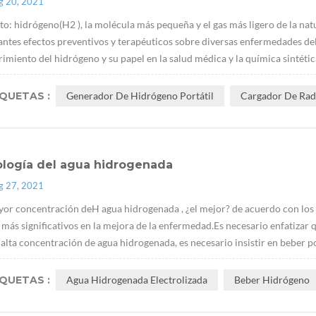
g 20, 2021
to: hidrógeno(H2 ), la molécula más pequeña y el gas más ligero de la nat
ntes efectos preventivos y terapéuticos sobre diversas enfermedades del
imiento del hidrógeno y su papel en la salud médica y la química sintética
IQUETAS :
Generador De Hidrógeno Portátil
Cargador De Radi
ología del agua hidrogenada
g 27, 2021
yor concentración deH agua hidrogenada , ¿el mejor? de acuerdo con los 
 más significativos en la mejora de la enfermedad.Es necesario enfatizar
 alta concentración de agua hidrogenada, es necesario insistir en beber po
IQUETAS :
Agua Hidrogenada Electrolizada
Beber Hidrógeno