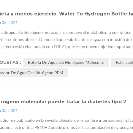
ieta y menos ejercicio, Water To Hydrogen Bottle
p 03, 2021
la de agua de hidrógeno molecular promueve el metabolismo energético y
izó en ratones obesos. Demostró que Fabricante de agua con infusión de hi
e efecto está relacionado con FGF21, que es un nuevo objetivo importante p
IQUETAS :
Botella De Agua De Hidrógeno Molecular
Fabrican
izador De Agua De Hidrógeno PEM
drógeno molecular puede tratar la diabetes tipo 2
p 03, 2021
tudio fue publicado en la revista Obesity, de renombre internacional. El 
quina lectrolítica PEM H2 puede promover la acumulación de glucógeno e