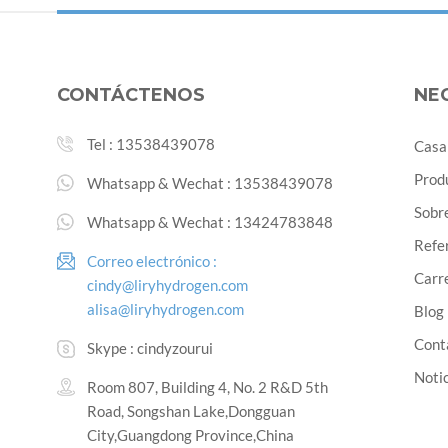
CONTÁCTENOS
NE
Tel :
13538439078
Casa
Prod
Whatsapp & Wechat :
13538439078
Sobr
Whatsapp & Wechat :
13424783848
Refe
Correo electrónico :
Carre
cindy@liryhydrogen.com
alisa@liryhydrogen.com
Blog
Cont
Skype :
cindyzourui
Noti
Room 807, Building 4, No. 2 R&D 5th
Road, Songshan Lake,Dongguan
City,Guangdong Province,China