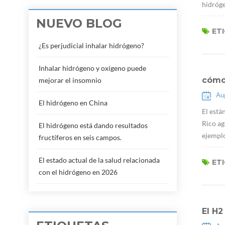
hidróge
NUEVO BLOG
ET
¿Es perjudicial inhalar hidrógeno?
Inhalar hidrógeno y oxígeno puede
cómo 
mejorar el insomnio
Au
El hidrógeno en China
El está
Rico ag
El hidrógeno está dando resultados
ejemplo
fructíferos en seis campos.
El estado actual de la salud relacionada
ET
con el hidrógeno en 2026
El H