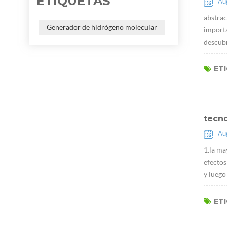
ETIQUETAS
Au
abstrac
Generador de hidrógeno molecular
importa
descubr
ET
tecn
Au
1.la ma
efectos
y luego
ET