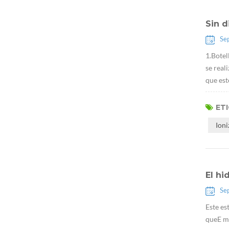
Sin d
Se
1.Botel
se real
que est
ET
Ion
El hi
Se
Este es
queE má