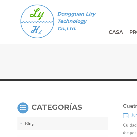
Dongguan Liry
Technology
Co.,Ltd.
CASA
PR
CATEGORÍAS
Cuat
Ju
Blog
Cuidado
de que 