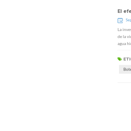
El ef
Se
La inve
de la v
agua hi
ET
Bot