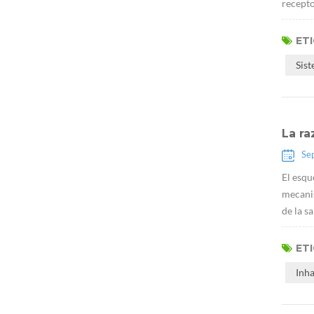
recepto
ET
Sis
La ra
Se
El esqu
mecanis
de la s
ET
Inh