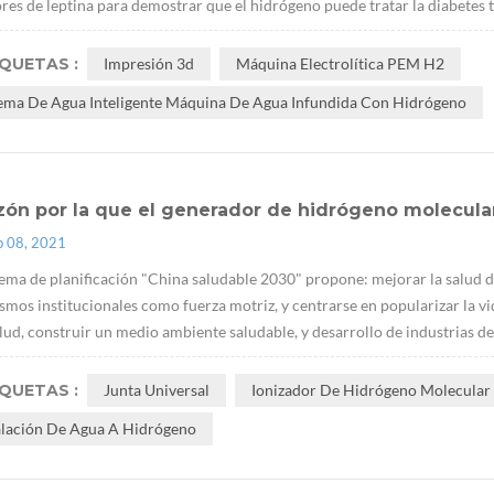
res de leptina para demostrar que el hidrógeno puede tratar la diabetes t
IQUETAS :
Impresión 3d
Máquina Electrolítica PEM H2
tema De Agua Inteligente Máquina De Agua Infundida Con Hidrógeno
zón por la que el generador de hidrógeno molecular
p 08, 2021
ema de planificación "China saludable 2030" propone: mejorar la salud d
mos institucionales como fuerza motriz, y centrarse en popularizar la vid
alud, construir un medio ambiente saludable, y desarrollo de industrias de l
IQUETAS :
Junta Universal
Ionizador De Hidrógeno Molecular 
alación De Agua A Hidrógeno