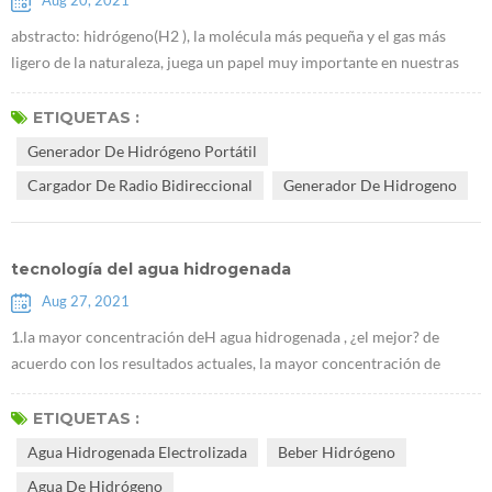
Aug 20, 2021
abstracto: hidrógeno(H2 ), la molécula más pequeña y el gas más
ligero de la naturaleza, juega un papel muy importante en nuestras
vidas.tiene importantes efectos preventivos y terapéuticos sobre
diversas enfermedades del cuerpo humano.este artículo describe la
ETIQUETAS :
historia del descubrimiento del hidrógeno y su papel en la salud
Generador De Hidrógeno Portátil
médica y la química sintética. El hidrógeno, cuya fórmula química es
Cargador De Radio Bidireccional
Generador De Hidrogeno
H2, ...
tecnología del agua hidrogenada
Aug 27, 2021
1.la mayor concentración deH agua hidrogenada , ¿el mejor? de
acuerdo con los resultados actuales, la mayor concentración de
hidrógeno, los efectos más significativos en la mejora de la
enfermedad.Es necesario enfatizar que beber hidrógeno debe ser un
ETIQUETAS :
método de cuidado de la salud, y luego alta concentración de agua
Agua Hidrogenada Electrolizada
Beber Hidrógeno
hidrogenada, es necesario insistir en beber por un tiempo para ver
Agua De Hidrógeno