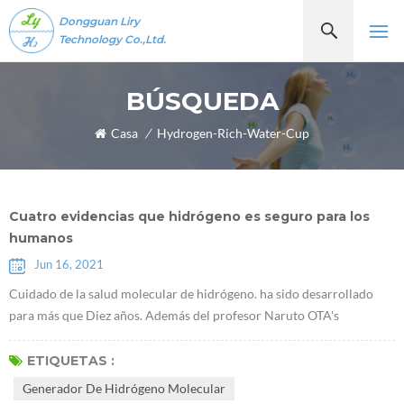
Dongguan Liry
Technology Co.,Ltd.
BÚSQUEDA
Casa
/
Hydrogen-Rich-Water-Cup
Cuatro evidencias que hidrógeno es seguro para los
humanos
Jun 16, 2021
Cuidado de la salud molecular de hidrógeno. ha sido desarrollado
para más que Diez años. Además del profesor Naruto OTA's
descubrimiento de que Moléculas de hidrógenoTienen propiedades
antioxidantes selectivas en 2007, algunos académicos han
ETIQUETAS :
descubierto recientemente que el hidrógeno desempeña un papel de
Generador De Hidrógeno Molecular
un determinado factor de comunicación, que puede inhibir o activar