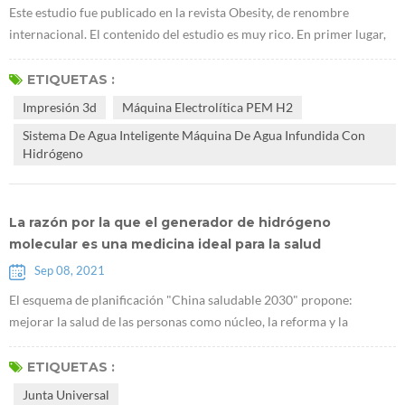
Este estudio fue publicado en la revista Obesity, de renombre
internacional. El contenido del estudio es muy rico. En primer lugar,
encontraron queE máquina lectrolítica PEM H2 puede promover la
acumulación de glucógeno en el hígado. Utilizaron ratones db / db
ETIQUETAS :
que carecen de receptores de leptina para demostrar que el
Impresión 3d
Máquina Electrolítica PEM H2
hidrógeno puede tratar la diabetes tipo 2. La investigación sugiere
Sistema De Agua Inteligente Máquina De Agua Infundida Con
que Generado...
Hidrógeno
La razón por la que el generador de hidrógeno
molecular es una medicina ideal para la salud
Sep 08, 2021
El esquema de planificación "China saludable 2030" propone:
mejorar la salud de las personas como núcleo, la reforma y la
innovación de los mecanismos institucionales como fuerza motriz, y
centrarse en popularizar la vida sana, optimizar los servicios de salud,
ETIQUETAS :
mejorar la protección de la salud, construir un medio ambiente
Junta Universal