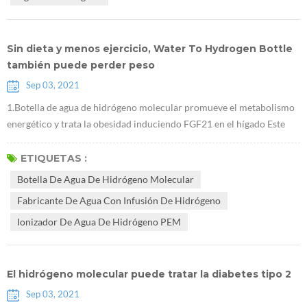
los cambios de ...
Sin dieta y menos ejercicio, Water To Hydrogen Bottle
también puede perder peso
Sep 03, 2021
1.Botella de agua de hidrógeno molecular promueve el metabolismo
energético y trata la obesidad induciendo FGF21 en el hígado Este
estudio se realizó en ratones obesos. Demostró que Fabricante de
agua con infusión de hidrógeno puede reducir el peso corporal sin
ETIQUETAS :
afectar la dieta, y que este efecto está relacionado con FGF21, que es
Botella De Agua De Hidrógeno Molecular
un nuevo objetivo importante para el tratamiento de la diabetes. 2....
Fabricante De Agua Con Infusión De Hidrógeno
Ionizador De Agua De Hidrógeno PEM
El hidrógeno molecular puede tratar la diabetes tipo 2
Sep 03, 2021