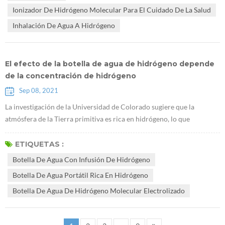
saludable, y desarrollo de industrias de la salud. El plan estratégico
Ionizador De Hidrógeno Molecular Para El Cuidado De La Salud
naci...
Inhalación De Agua A Hidrógeno
El efecto de la botella de agua de hidrógeno depende
de la concentración de hidrógeno
Sep 08, 2021
La investigación de la Universidad de Colorado sugiere que la
atmósfera de la Tierra primitiva es rica en hidrógeno, lo que
promueve el origen de la vida "Un estudio de CU muestra que la
atmósfera de la Tierra primitiva es rica en hidrógeno, favorable para
ETIQUETAS :
la vida". La clave del efecto del agua hidrogenada es disolver una
Botella De Agua Con Infusión De Hidrógeno
concentración suficiente de hidrógeno en el Botella de agua con
Botella De Agua Portátil Rica En Hidrógeno
infusión de ...
Botella De Agua De Hidrógeno Molecular Electrolizado