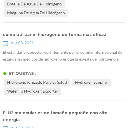
Botella De Agua De Hidrógeno
ciertos citoquinas. A medi...
Máquina De Agua De Hidrógeno
cómo utilizar el hidrógeno de forma más eficaz
Aug 08, 2021
El estándar propuesto recientemente por el comité internacional de
estándares médicos de hidrógeno es que la ingesta de hidrógeno al
beber Rico agua hidrogenada debe tener una concentración de
hidrógeno de no menos de 0,5 ppm y al menos 0,5 mg por persona
ETIQUETAS :
por día. por ejemplo, cuando la concentración de hidrógeno en el
Hidrógeno Ionizado Para La Salud
Hydrogen Supplier
agua con hidrógeno es de 2 ppm, solo necesita beber 500 ml de agua
Water To Hydrogen Exporter
con hidrógen...
El H2 molecular es de tamaño pequeño con alta
energía