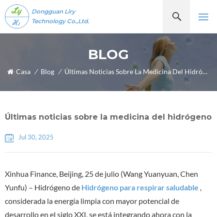
Dongguan Liry
Technology Co.,Ltd.
BLOG
Casa
/
Blog
/
Últimas Noticias Sobre La Medicina Del Hidrógeno
Últimas noticias sobre la medicina del hidrógeno
Jul 30, 2025
Xinhua Finance, Beijing, 25 de julio (Wang Yuanyuan, Chen
Yunfu) – Hidrógeno de
Hidrógeno para respirar saludable
,
considerada la energía limpia con mayor potencial de
desarrollo en el siglo XXI, se está integrando ahora con la