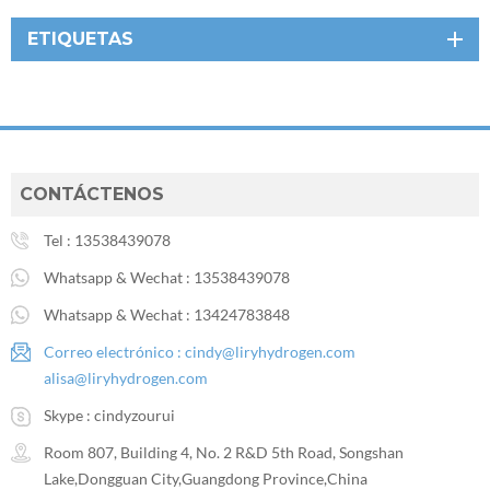
ETIQUETAS
CONTÁCTENOS
Tel :
13538439078
Whatsapp & Wechat :
13538439078
Whatsapp & Wechat :
13424783848
Correo electrónico :
cindy@liryhydrogen.com
alisa@liryhydrogen.com
Skype :
cindyzourui
Room 807, Building 4, No. 2 R&D 5th Road, Songshan
Lake,Dongguan City,Guangdong Province,China