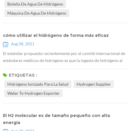
Botella De Agua De Hidrógeno
ciertos citoquinas. A medi...
Máquina De Agua De Hidrógeno
cómo utilizar el hidrógeno de forma más eficaz
Aug 08, 2021
El estándar propuesto recientemente por el comité internacional de
estándares médicos de hidrógeno es que la ingesta de hidrógeno al
beber Rico agua hidrogenada debe tener una concentración de
hidrógeno de no menos de 0,5 ppm y al menos 0,5 mg por persona
ETIQUETAS :
por día. por ejemplo, cuando la concentración de hidrógeno en el
Hidrógeno Ionizado Para La Salud
Hydrogen Supplier
agua con hidrógeno es de 2 ppm, solo necesita beber 500 ml de agua
Water To Hydrogen Exporter
con hidrógen...
El H2 molecular es de tamaño pequeño con alta
energía