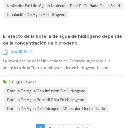
saludable, y desarrollo de industrias de la salud. El plan estratégico
Ionizador De Hidrógeno Molecular Para El Cuidado De La Salud
naci...
Inhalación De Agua A Hidrógeno
El efecto de la botella de agua de hidrógeno depende
de la concentración de hidrógeno
Sep 08, 2021
La investigación de la Universidad de Colorado sugiere que la
atmósfera de la Tierra primitiva es rica en hidrógeno, lo que
promueve el origen de la vida "Un estudio de CU muestra que la
atmósfera de la Tierra primitiva es rica en hidrógeno, favorable para
ETIQUETAS :
la vida". La clave del efecto del agua hidrogenada es disolver una
Botella De Agua Con Infusión De Hidrógeno
concentración suficiente de hidrógeno en el Botella de agua con
Botella De Agua Portátil Rica En Hidrógeno
infusión de ...
Botella De Agua De Hidrógeno Molecular Electrolizado