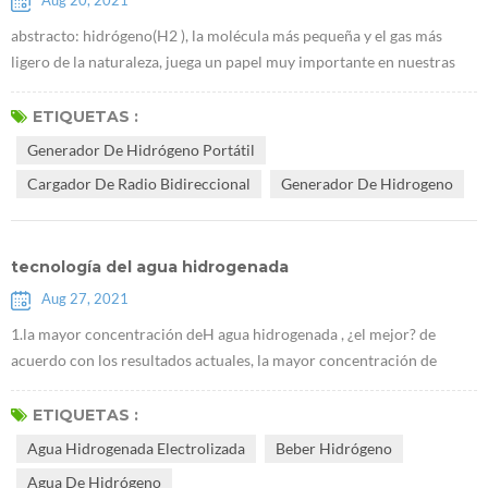
Aug 20, 2021
abstracto: hidrógeno(H2 ), la molécula más pequeña y el gas más
ligero de la naturaleza, juega un papel muy importante en nuestras
vidas.tiene importantes efectos preventivos y terapéuticos sobre
diversas enfermedades del cuerpo humano.este artículo describe la
ETIQUETAS :
historia del descubrimiento del hidrógeno y su papel en la salud
Generador De Hidrógeno Portátil
médica y la química sintética. El hidrógeno, cuya fórmula química es
Cargador De Radio Bidireccional
Generador De Hidrogeno
H2, ...
tecnología del agua hidrogenada
Aug 27, 2021
1.la mayor concentración deH agua hidrogenada , ¿el mejor? de
acuerdo con los resultados actuales, la mayor concentración de
hidrógeno, los efectos más significativos en la mejora de la
enfermedad.Es necesario enfatizar que beber hidrógeno debe ser un
ETIQUETAS :
método de cuidado de la salud, y luego alta concentración de agua
Agua Hidrogenada Electrolizada
Beber Hidrógeno
hidrogenada, es necesario insistir en beber por un tiempo para ver
Agua De Hidrógeno