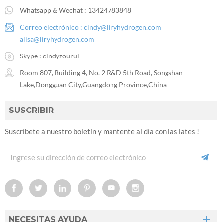
Whatsapp & Wechat :
13424783848
Correo electrónico :
cindy@liryhydrogen.com
alisa@liryhydrogen.com
Skype :
cindyzourui
Room 807, Building 4, No. 2 R&D 5th Road, Songshan
Lake,Dongguan City,Guangdong Province,China
SUSCRIBIR
Suscríbete a nuestro boletín y mantente al día con las lates !
NECESITAS AYUDA