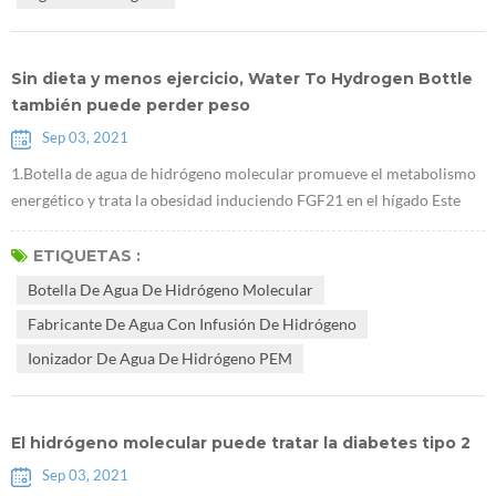
los cambios de ...
Sin dieta y menos ejercicio, Water To Hydrogen Bottle
también puede perder peso
Sep 03, 2021
1.Botella de agua de hidrógeno molecular promueve el metabolismo
energético y trata la obesidad induciendo FGF21 en el hígado Este
estudio se realizó en ratones obesos. Demostró que Fabricante de
agua con infusión de hidrógeno puede reducir el peso corporal sin
ETIQUETAS :
afectar la dieta, y que este efecto está relacionado con FGF21, que es
Botella De Agua De Hidrógeno Molecular
un nuevo objetivo importante para el tratamiento de la diabetes. 2....
Fabricante De Agua Con Infusión De Hidrógeno
Ionizador De Agua De Hidrógeno PEM
El hidrógeno molecular puede tratar la diabetes tipo 2
Sep 03, 2021