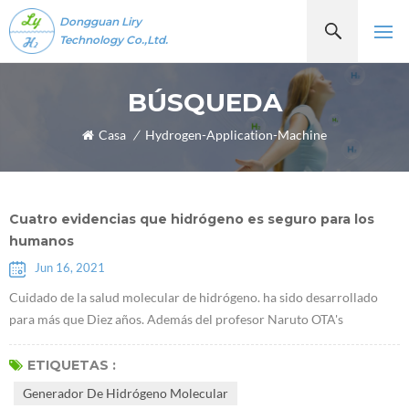
Dongguan Liry
Technology Co.,Ltd.
BÚSQUEDA
Casa
/
Hydrogen-Application-Machine
Cuatro evidencias que hidrógeno es seguro para los
humanos
Jun 16, 2021
Cuidado de la salud molecular de hidrógeno. ha sido desarrollado
para más que Diez años. Además del profesor Naruto OTA's
descubrimiento de que Moléculas de hidrógenoTienen propiedades
antioxidantes selectivas en 2007, algunos académicos han
ETIQUETAS :
descubierto recientemente que el hidrógeno desempeña un papel de
Generador De Hidrógeno Molecular
un determinado factor de comunicación, que puede inhibir o activar