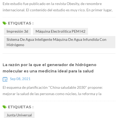
Este estudio fue publicado en la revista Obesity, de renombre
internacional. El contenido del estudio es muy rico. En primer lugar,
encontraron queE máquina lectrolítica PEM H2 puede promover la
acumulación de glucógeno en el hígado. Utilizaron ratones db / db
ETIQUETAS :
que carecen de receptores de leptina para demostrar que el
Impresión 3d
Máquina Electrolítica PEM H2
hidrógeno puede tratar la diabetes tipo 2. La investigación sugiere
Sistema De Agua Inteligente Máquina De Agua Infundida Con
que Generado...
Hidrógeno
La razón por la que el generador de hidrógeno
molecular es una medicina ideal para la salud
Sep 08, 2021
El esquema de planificación "China saludable 2030" propone:
mejorar la salud de las personas como núcleo, la reforma y la
innovación de los mecanismos institucionales como fuerza motriz, y
centrarse en popularizar la vida sana, optimizar los servicios de salud,
ETIQUETAS :
mejorar la protección de la salud, construir un medio ambiente
Junta Universal