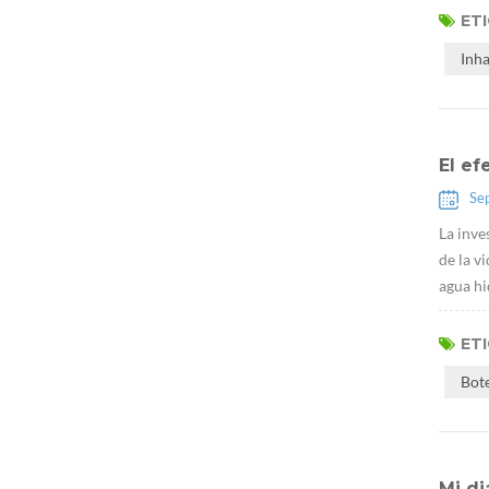
ET
Inh
El ef
Se
La inve
de la v
agua hi
ET
Bot
Mi di