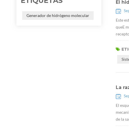
ETIQUETAS
El hi
Se
Generador de hidrógeno molecular
Este es
queE má
recepto
ET
Sis
La ra
Se
El esqu
mecanis
de la s