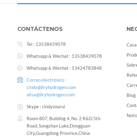
CONTÁCTENOS
NE
Tel :
13538439078
Casa
Prod
Whatsapp & Wechat :
13538439078
Sobr
Whatsapp & Wechat :
13424783848
Refe
Correo electrónico :
Carre
cindy@liryhydrogen.com
alisa@liryhydrogen.com
Blog
Cont
Skype :
cindyzourui
Noti
Room 807, Building 4, No. 2 R&D 5th
Road, Songshan Lake,Dongguan
City,Guangdong Province,China