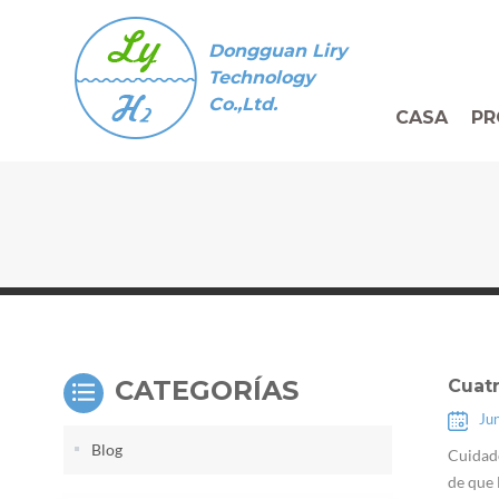
Dongguan Liry
Technology
Co.,Ltd.
CASA
PR
CATEGORÍAS
Cuat
Ju
Blog
Cuidado
de que 