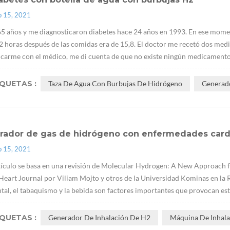
p 15, 2021
5 años y me diagnosticaron diabetes hace 24 años en 1993. En ese momen
 2 horas después de las comidas era de 15,8. El doctor me recetó dos 
arme con el médico, me di cuenta de que no existe ningún medicamento q
IQUETAS :
Taza De Agua Con Burbujas De Hidrógeno
Generad
rador de gas de hidrógeno con enfermedades cardi
p 15, 2021
tículo se basa en una revisión de Molecular Hydrogen: A New Approach 
eart Journal por Viliam Mojto y otros de la Universidad Kominas en la 
tal, el tabaquismo y la bebida son factores importantes que provocan estr
IQUETAS :
Generador De Inhalación De H2
Máquina De Inhala