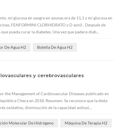
to, mi glucosa en sangre en ayunas era de 11,1 y mi glucosa en
medicinas, FENFORMINI CLORHIDRATO y D aonil . Después de
ue pueda curar la diabetes. Una vez que padece diab...
or De Agua H2
Botella De Agua H2
ovasculares y cerebrovasculares
for the Management of Cardiovascular Diseases publicado en
República Checa en 2018. Resumen: Se reconoce que la dieta
és oxidativo, disminución de la capacidad antioxi...
ción Molecular De Hidrógeno
Máquina De Terapia H2