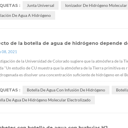
IQUETAS :
Junta Universal
Ionizador De Hidrógeno Molecular 
alación De Agua A Hidrógeno
ecto de la botella de agua de hidrógeno depende d
p 08, 2021
stigación de la Universidad de Colorado sugiere que la atmósfera de la Ti
ida "Un estudio de CU muestra que la atmósfera de la Tierra primitiva es ri
drogenada es disolver una concentración suficiente de hidrógeno en el Bot
IQUETAS :
Botella De Agua Con Infusión De Hidrógeno
Botell
ella De Agua De Hidrógeno Molecular Electrolizado
abetes con botella de agua con burbujas H2