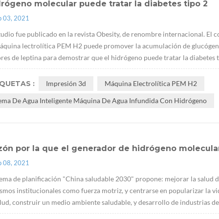
drógeno molecular puede tratar la diabetes tipo 2
p 03, 2021
tudio fue publicado en la revista Obesity, de renombre internacional. El 
quina lectrolítica PEM H2 puede promover la acumulación de glucógeno e
res de leptina para demostrar que el hidrógeno puede tratar la diabetes t
IQUETAS :
Impresión 3d
Máquina Electrolítica PEM H2
tema De Agua Inteligente Máquina De Agua Infundida Con Hidrógeno
zón por la que el generador de hidrógeno molecular
p 08, 2021
ema de planificación "China saludable 2030" propone: mejorar la salud d
mos institucionales como fuerza motriz, y centrarse en popularizar la vid
alud, construir un medio ambiente saludable, y desarrollo de industrias de l