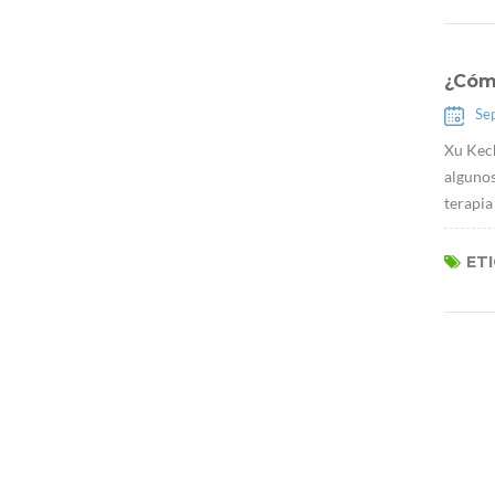
¿Cómo
Se
Xu Kech
algunos
terapia
ET