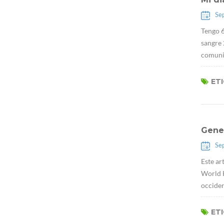
Se
Tengo 6
sangre
comunic
ET
Gene
Se
Este ar
World H
occiden
ET