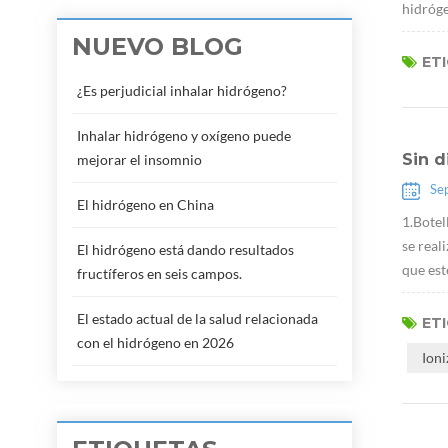
hidróge
NUEVO BLOG
ET
¿Es perjudicial inhalar hidrógeno?
Inhalar hidrógeno y oxígeno puede
Sin d
mejorar el insomnio
Se
El hidrógeno en China
1.Botel
se real
El hidrógeno está dando resultados
que est
fructíferos en seis campos.
El estado actual de la salud relacionada
ET
con el hidrógeno en 2026
Ion