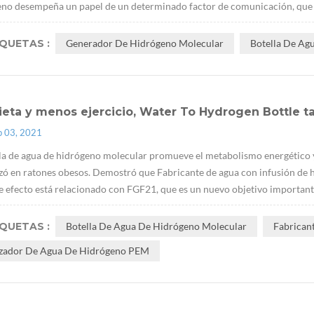
no desempeña un papel de un determinado factor de comunicación, que pue
IQUETAS :
Generador De Hidrógeno Molecular
Botella De Ag
ieta y menos ejercicio, Water To Hydrogen Bottle
p 03, 2021
la de agua de hidrógeno molecular promueve el metabolismo energético y
izó en ratones obesos. Demostró que Fabricante de agua con infusión de hi
e efecto está relacionado con FGF21, que es un nuevo objetivo importante p
IQUETAS :
Botella De Agua De Hidrógeno Molecular
Fabrican
izador De Agua De Hidrógeno PEM