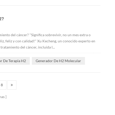
2?
iento del cáncer? "Significa sobrevivir, no un mes extra o
feliz, feliz y con calidad!" Xu Kecheng, un conocido experto en
tratamiento del cáncer, incluida l...
r De Terapia H2
Generador De H2 Molecular
8
nas