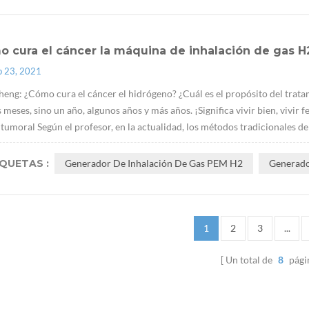
 cura el cáncer la máquina de inhalación de gas H
p 23, 2021
eng: ¿Cómo cura el cáncer el hidrógeno? ¿Cuál es el propósito del tratam
 meses, sino un año, algunos años y más años. ¡Significa vivir bien, vivir 
 tumoral Según el profesor, en la actualidad, los métodos tradicionales de 
IQUETAS :
Generador De Inhalación De Gas PEM H2
Generado
1
2
3
...
Un total de
8
pági