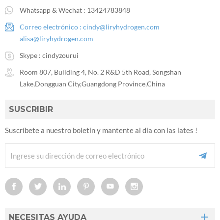
Whatsapp & Wechat :
13424783848
Correo electrónico :
cindy@liryhydrogen.com
alisa@liryhydrogen.com
Skype :
cindyzourui
Room 807, Building 4, No. 2 R&D 5th Road, Songshan
Lake,Dongguan City,Guangdong Province,China
SUSCRIBIR
Suscríbete a nuestro boletín y mantente al día con las lates !
NECESITAS AYUDA