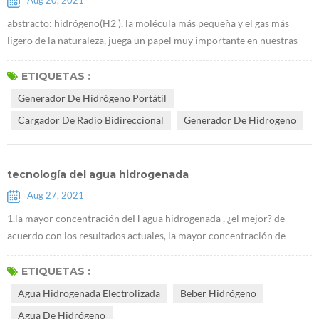
Aug 20, 2021
abstracto: hidrógeno(H2 ), la molécula más pequeña y el gas más
ligero de la naturaleza, juega un papel muy importante en nuestras
vidas.tiene importantes efectos preventivos y terapéuticos sobre
diversas enfermedades del cuerpo humano.este artículo describe la
ETIQUETAS :
historia del descubrimiento del hidrógeno y su papel en la salud
Generador De Hidrógeno Portátil
médica y la química sintética. El hidrógeno, cuya fórmula química es
Cargador De Radio Bidireccional
Generador De Hidrogeno
H2, ...
tecnología del agua hidrogenada
Aug 27, 2021
1.la mayor concentración deH agua hidrogenada , ¿el mejor? de
acuerdo con los resultados actuales, la mayor concentración de
hidrógeno, los efectos más significativos en la mejora de la
enfermedad.Es necesario enfatizar que beber hidrógeno debe ser un
ETIQUETAS :
método de cuidado de la salud, y luego alta concentración de agua
Agua Hidrogenada Electrolizada
Beber Hidrógeno
hidrogenada, es necesario insistir en beber por un tiempo para ver
Agua De Hidrógeno