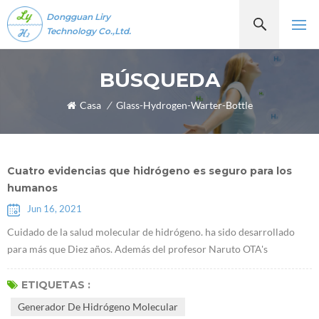
Dongguan Liry
Technology Co.,Ltd.
BÚSQUEDA
Casa
/
Glass-Hydrogen-Warter-Bottle
Cuatro evidencias que hidrógeno es seguro para los
humanos
Jun 16, 2021
Cuidado de la salud molecular de hidrógeno. ha sido desarrollado
para más que Diez años. Además del profesor Naruto OTA's
descubrimiento de que Moléculas de hidrógenoTienen propiedades
antioxidantes selectivas en 2007, algunos académicos han
ETIQUETAS :
descubierto recientemente que el hidrógeno desempeña un papel de
Generador De Hidrógeno Molecular
un determinado factor de comunicación, que puede inhibir o activar