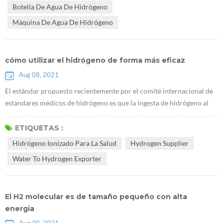
Botella De Agua De Hidrógeno
ciertos citoquinas. A medi...
Máquina De Agua De Hidrógeno
cómo utilizar el hidrógeno de forma más eficaz
Aug 08, 2021
El estándar propuesto recientemente por el comité internacional de
estándares médicos de hidrógeno es que la ingesta de hidrógeno al
beber Rico agua hidrogenada debe tener una concentración de
hidrógeno de no menos de 0,5 ppm y al menos 0,5 mg por persona
ETIQUETAS :
por día. por ejemplo, cuando la concentración de hidrógeno en el
Hidrógeno Ionizado Para La Salud
Hydrogen Supplier
agua con hidrógeno es de 2 ppm, solo necesita beber 500 ml de agua
Water To Hydrogen Exporter
con hidrógen...
El H2 molecular es de tamaño pequeño con alta
energía