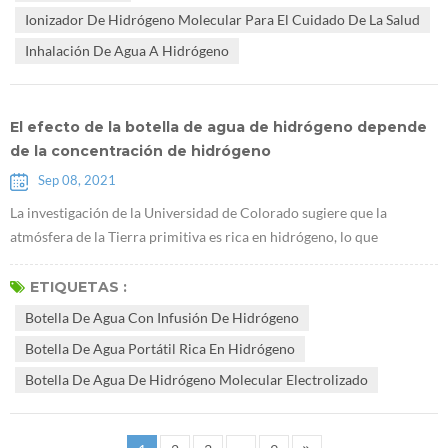
saludable, y desarrollo de industrias de la salud. El plan estratégico
Ionizador De Hidrógeno Molecular Para El Cuidado De La Salud
naci...
Inhalación De Agua A Hidrógeno
El efecto de la botella de agua de hidrógeno depende
de la concentración de hidrógeno
Sep 08, 2021
La investigación de la Universidad de Colorado sugiere que la
atmósfera de la Tierra primitiva es rica en hidrógeno, lo que
promueve el origen de la vida "Un estudio de CU muestra que la
atmósfera de la Tierra primitiva es rica en hidrógeno, favorable para
ETIQUETAS :
la vida". La clave del efecto del agua hidrogenada es disolver una
Botella De Agua Con Infusión De Hidrógeno
concentración suficiente de hidrógeno en el Botella de agua con
Botella De Agua Portátil Rica En Hidrógeno
infusión de ...
Botella De Agua De Hidrógeno Molecular Electrolizado