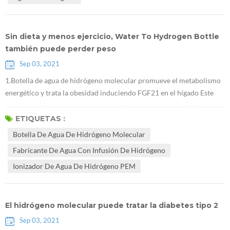
los cambios de ...
Sin dieta y menos ejercicio, Water To Hydrogen Bottle
también puede perder peso
Sep 03, 2021
1.Botella de agua de hidrógeno molecular promueve el metabolismo
energético y trata la obesidad induciendo FGF21 en el hígado Este
estudio se realizó en ratones obesos. Demostró que Fabricante de
agua con infusión de hidrógeno puede reducir el peso corporal sin
ETIQUETAS :
afectar la dieta, y que este efecto está relacionado con FGF21, que es
Botella De Agua De Hidrógeno Molecular
un nuevo objetivo importante para el tratamiento de la diabetes. 2....
Fabricante De Agua Con Infusión De Hidrógeno
Ionizador De Agua De Hidrógeno PEM
El hidrógeno molecular puede tratar la diabetes tipo 2
Sep 03, 2021