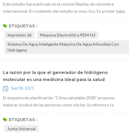
Este estudio fue publicado en la revista Obesity, de renombre
internacional. El contenido del estudio es muy rico. En primer lugar,
encontraron queE máquina lectrolítica PEM H2 puede promover la
acumulación de glucógeno en el hígado. Utilizaron ratones db / db
ETIQUETAS :
que carecen de receptores de leptina para demostrar que el
Impresión 3d
Máquina Electrolítica PEM H2
hidrógeno puede tratar la diabetes tipo 2. La investigación sugiere
Sistema De Agua Inteligente Máquina De Agua Infundida Con
que Generado...
Hidrógeno
La razón por la que el generador de hidrógeno
molecular es una medicina ideal para la salud
Sep 08, 2021
El esquema de planificación "China saludable 2030" propone:
mejorar la salud de las personas como núcleo, la reforma y la
innovación de los mecanismos institucionales como fuerza motriz, y
centrarse en popularizar la vida sana, optimizar los servicios de salud,
ETIQUETAS :
mejorar la protección de la salud, construir un medio ambiente
Junta Universal