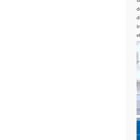
d
d
i
e