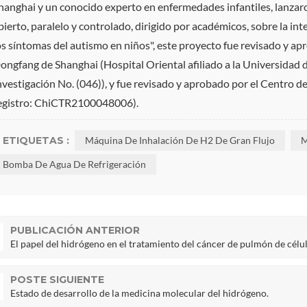
hanghai y un conocido experto en enfermedades infantiles, lanzaron
bierto, paralelo y controlado, dirigido por académicos, sobre la i
os síntomas del autismo en niños", este proyecto fue revisado y a
ongfang de Shanghai (Hospital Oriental afiliado a la Universidad 
nvestigación No. (046)), y fue revisado y aprobado por el Centro d
egistro: ChiCTR2100048006).
ETIQUETAS :
Máquina De Inhalación De H2 De Gran Flujo
M
Bomba De Agua De Refrigeración
PUBLICACIÓN ANTERIOR
El papel del hidrógeno en el tratamiento del cáncer de pulmón de cél
POSTE SIGUIENTE
Estado de desarrollo de la medicina molecular del hidrógeno.