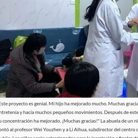
Este proyecto es genial. Mi hijo ha mejorado mucho. Muchas gracia
ntretenía y hacía muchos pequeños movimientos. Después de este
u concentración ha mejorado. ¡Muchas gracias!" La abuela de un ni
ontó al profesor Wei Youzhen y a Li Aihua, subdirector del centro d
u hijo. Los niños serán seleccionados para la inscripción a finales