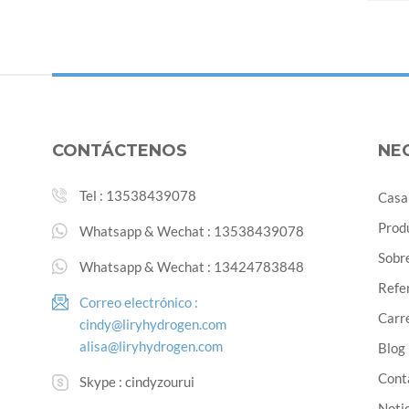
CONTÁCTENOS
NE
Tel :
13538439078
Casa
Prod
Whatsapp & Wechat :
13538439078
Sobr
Whatsapp & Wechat :
13424783848
Refe
Correo electrónico :
Carre
cindy@liryhydrogen.com
alisa@liryhydrogen.com
Blog
Cont
Skype :
cindyzourui
Noti