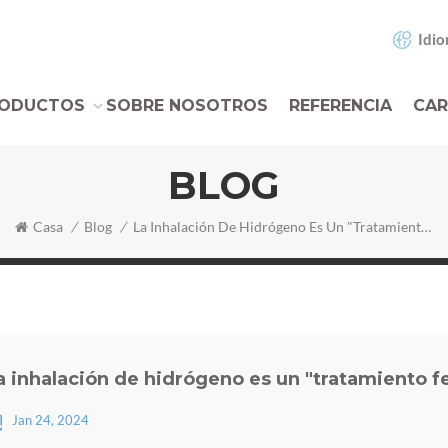
Idio
ODUCTOS
SOBRE NOSOTROS
REFERENCIA
CAR
BLOG
Casa
/
Blog
/
La Inhalación De Hidrógeno Es Un "tratamiento Feliz" Para Los Niños Autistas
a inhalación de hidrógeno es un "tratamiento fel
Jan 24, 2024