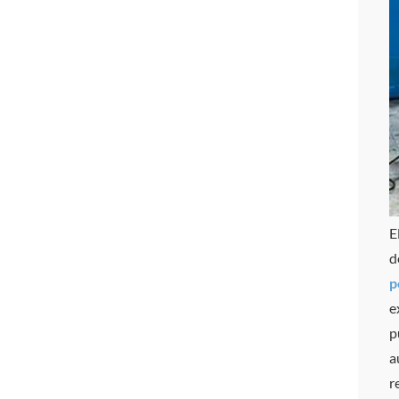
E
d
p
e
p
a
r