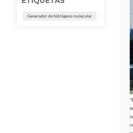
ETIQUETAS
Generador de hidrógeno molecular
"
e
s
c
s