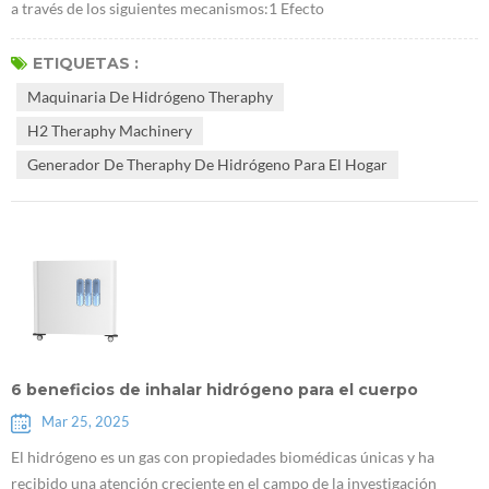
a través de los siguientes mecanismos:1 Efecto
antioxidanteHidrógeno desde Maquinaria de hidrógeno theraphy
Puede eliminar selectivamente los radicales libres de oxígeno
ETIQUETAS :
citotóxico, como los radicales libres de hidroxilo (· OH), reduciendo
Maquinaria De Hidrógeno Theraphy
así el daño del estrés oxidativo El estrés oxidativo es uno de los
H2 Theraphy Machinery
factores importantes que...
Generador De Theraphy De Hidrógeno Para El Hogar
6 beneficios de inhalar hidrógeno para el cuerpo
Mar 25, 2025
El hidrógeno es un gas con propiedades biomédicas únicas y ha
recibido una atención creciente en el campo de la investigación