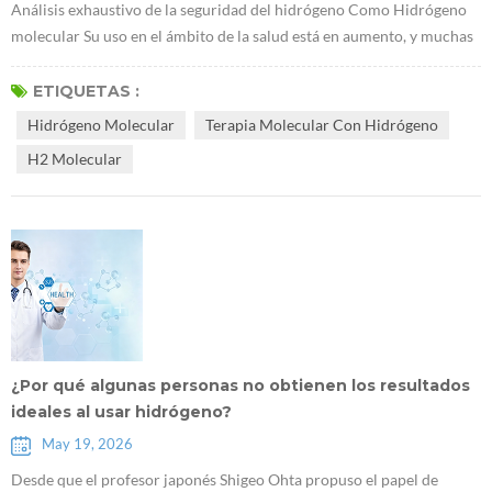
Análisis exhaustivo de la seguridad del hidrógeno Como Hidrógeno
molecular Su uso en el ámbito de la salud está en aumento, y muchas
personas comienzan a preocuparse por su seguridad. Hoy
hablaremos sobre la seguridad del hidrógeno, responderemos a sus
ETIQUETAS :
preguntas y explicaremos su metabolismo en el organismo. 1. ¿Es
Hidrógeno Molecular
Terapia Molecular Con Hidrógeno
seguro el hidrógeno? El hidrógeno es un gas muy seguro. No es
H2 Molecular
tóxico, e incluso inh...
¿Por qué algunas personas no obtienen los resultados
ideales al usar hidrógeno?
May 19, 2026
Desde que el profesor japonés Shigeo Ohta propuso el papel de