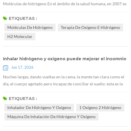
Moléculas de hidrógeno En el ámbito de la salud humana, en 2007 se
llevaron a cabo extensas investigaciones en todo el mundo, que
arrojaron resultados muy alentadores. Pero, ¿por qué algunas
ETIQUETAS :
personas experimentan los efectos del hidrógeno mientras que otras
Moléculas De Hidrógeno
Terapia De Oxígeno E Hidrógeno
no? ¿Qué factores influyen en la eficacia del hidrógeno? El profesor
H2 Molecular
Sun Xuejun ...
Inhalar hidrógeno y oxígeno puede mejorar el insomnio
Jun 17, 2026
Noches largas, dando vueltas en la cama, la mente tan clara como el
día, el cuerpo agotado pero incapaz de conciliar el sueño: esta es la
realidad de innumerables personas que sufren de insomnio. Muchos
tratan el insomnio simplemente como la incapacidad de dormir,
ETIQUETAS :
confiando en pastillas para dormir y melatonina para forzarse a
Inhalador De Hidrógeno Y Oxígeno
1 Oxígeno 2 Hidrógeno
dormir, ignorando las raíces psicológicas y físicas más profundas
Máquina De Inhalación De Hidrógeno Y Oxígeno
detrá...