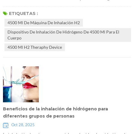
médica en los últimos años. La inhalación de hidrógeno con
moderación puede tener los siguientes beneficios potenciales para el
ETIQUETAS :
cuerpo: 1. Efecto antioxidante Principio: hidrógeno de 4500 ml de
4500 Ml De Máquina De Inhalación H2
máquina de inhalación H2 es un antioxidante selectivo que puede
Dispositivo De Inhalación De Hidrógeno De 4500 Ml Para El
neutralizar espe...
Cuerpo
4500 Ml H2 Theraphy Device
Beneficios de la inhalación de hidrógeno para
diferentes grupos de personas
Oct 28, 2025