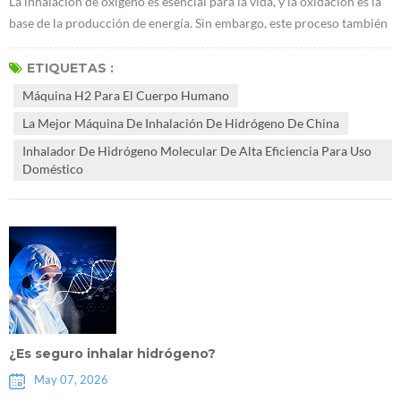
La inhalación de oxígeno es esencial para la vida, y la oxidación es la
base de la producción de energía. Sin embargo, este proceso también
genera radicales libres, que provocan daño oxidativo. Existe un
amplio consenso en la comunidad científica sobre que la
ETIQUETAS :
acumulación de este daño oxidativo contribuye al envejecimiento y a
Máquina H2 Para El Cuerpo Humano
las enfermedades. Los investigadores han descubierto que el
La Mejor Máquina De Inhalación De Hidrógeno De China
hidrógeno pu...
Inhalador De Hidrógeno Molecular De Alta Eficiencia Para Uso
Doméstico
¿Es seguro inhalar hidrógeno?
May 07, 2026