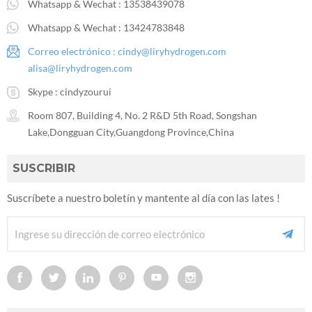
Whatsapp & Wechat :
13538439078
Whatsapp & Wechat :
13424783848
Correo electrónico :
cindy@liryhydrogen.com
alisa@liryhydrogen.com
Skype :
cindyzourui
Room 807, Building 4, No. 2 R&D 5th Road, Songshan
Lake,Dongguan City,Guangdong Province,China
SUSCRIBIR
Suscríbete a nuestro boletín y mantente al día con las lates !