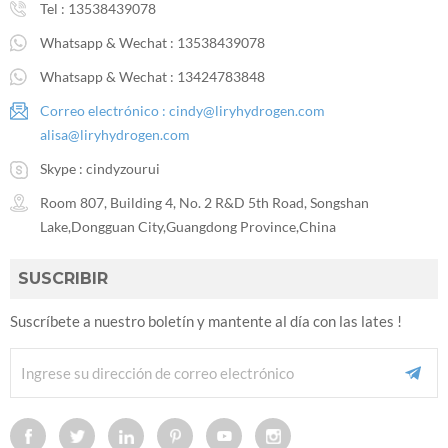
Tel :
13538439078
Whatsapp & Wechat :
13538439078
Whatsapp & Wechat :
13424783848
Correo electrónico :
cindy@liryhydrogen.com
alisa@liryhydrogen.com
Skype :
cindyzourui
Room 807, Building 4, No. 2 R&D 5th Road, Songshan
Lake,Dongguan City,Guangdong Province,China
SUSCRIBIR
Suscríbete a nuestro boletín y mantente al día con las lates !