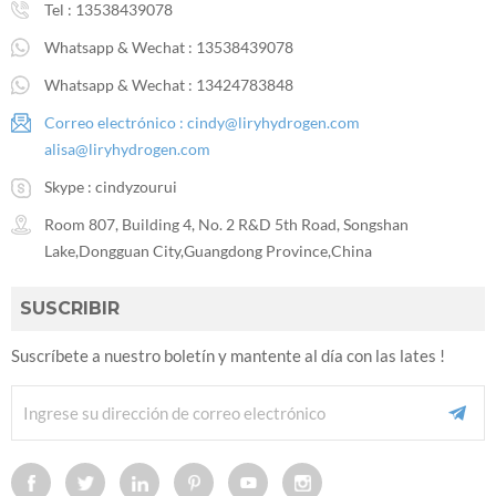
Tel :
13538439078
Whatsapp & Wechat :
13538439078
Whatsapp & Wechat :
13424783848
Correo electrónico :
cindy@liryhydrogen.com
alisa@liryhydrogen.com
Skype :
cindyzourui
Room 807, Building 4, No. 2 R&D 5th Road, Songshan
Lake,Dongguan City,Guangdong Province,China
SUSCRIBIR
Suscríbete a nuestro boletín y mantente al día con las lates !