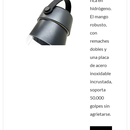
rica en
hidrógeno.
El mango
robusto,
con
remaches
dobles y
una placa
de acero
inoxidable
incrustada,
soporta
50.000
golpes sin
agrietarse.