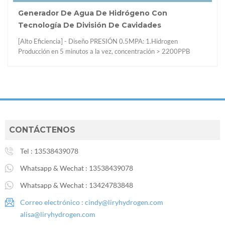
gua De Hidrógeno Con
Cuidado De La Sal
ivisión De Cavidades
Botella De Agua 
Diseño PRESIÓN 0.5MPA: 1.Hidrogen
El beneficio para beber 
tos a la vez, concentración > 2200PPB
Las botellas de agua pue
 en 10 minutos a la vez, concentración >
libres, hazlo más saludab
ología de división completa hidrógeno y
mejorar la calidad del su
 1.Platinum Revestimiento de vacío de iones
tu piel Salud de manera 
nio 2.platinum membrana de intercambio de
hasta 2200PPB con trab
a Protección de presión 4.Usando Bekaert
tro de fibra [Safeand Confiable] Food-
ultra-micro Electrolisis, sin disolución y
CONTÁCTENOS
Tel :
13538439078
Whatsapp & Wechat :
13538439078
Whatsapp & Wechat :
13424783848
Correo electrónico :
cindy@liryhydrogen.com
alisa@liryhydrogen.com