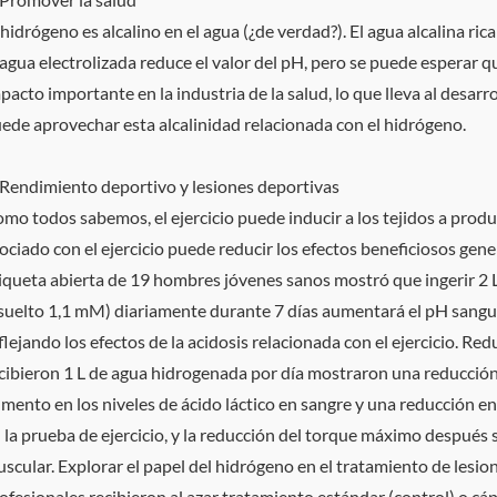
 hidrógeno es alcalino en el agua (¿de verdad?). El agua alcalina 
 agua electrolizada reduce el valor del pH, pero se puede esperar q
pacto importante en la industria de la salud, lo que lleva al desa
ede aprovechar esta alcalinidad relacionada con el hidrógeno.
 Rendimiento deportivo y lesiones deportivas
mo todos sabemos, el ejercicio puede inducir a los tejidos a produc
ociado con el ejercicio puede reducir los efectos beneficiosos gener
iqueta abierta de 19 hombres jóvenes sanos mostró que ingerir 2 
suelto 1,1 mM) diariamente durante 7 días aumentará el pH sanguí
flejando los efectos de la acidosis relacionada con el ejercicio. Re
cibieron 1 L de agua hidrogenada por día mostraron una reducción s
mento en los niveles de ácido láctico en sangre y una reducción en
 la prueba de ejercicio, y la reducción del torque máximo después se
scular. Explorar el papel del hidrógeno en el tratamiento de lesion
ofesionales recibieron al azar tratamiento estándar (control) o cáp