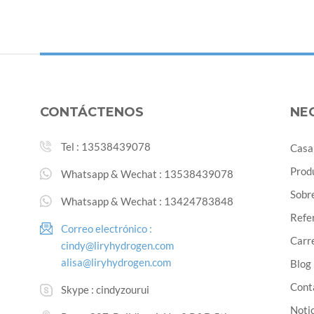
CONTÁCTENOS
NE
Tel :
13538439078
Casa
Prod
Whatsapp & Wechat :
13538439078
Sobr
Whatsapp & Wechat :
13424783848
Refe
Correo electrónico :
Carre
cindy@liryhydrogen.com
alisa@liryhydrogen.com
Blog
Cont
Skype :
cindyzourui
Noti