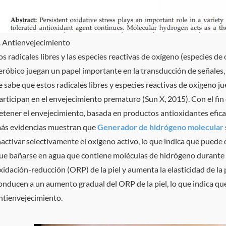
. Antienvejecimiento
os radicales libres y las especies reactivas de oxígeno (especies d
eróbico juegan un papel importante en la transducción de señales,
e sabe que estos radicales libres y especies reactivas de oxígen
articipan en el envejecimiento prematuro (Sun X, 2015). Con el fin
etener el envejecimiento, basada en productos antioxidantes eficac
ás evidencias muestran que
Generador de hidrógeno molecular
nactivar selectivamente el oxígeno activo, lo que indica que pued
ue bañarse en agua que contiene moléculas de hidrógeno durante 3 
xidación-reducción (ORP) de la piel y aumenta la elasticidad de la 
onducen a un aumento gradual del ORP de la piel, lo que indica qu
ntienvejecimiento.