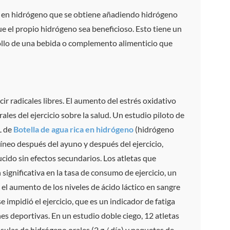
rica en hidrógeno que se obtiene añadiendo hidrógeno
ue el propio hidrógeno sea beneficioso. Esto tiene un
rrollo de una bebida o complemento alimenticio que
ir radicales libres. El aumento del estrés oxidativo
ales del ejercicio sobre la salud. Un estudio piloto de
L de
Botella de agua rica en hidrógeno
(hidrógeno
neo después del ayuno y después del ejercicio,
ducido sin efectos secundarios. Los atletas que
ignificativa en la tasa de consumo de ejercicio, un
 el aumento de los niveles de ácido láctico en sangre
 impidió el ejercicio, que es un indicador de fatiga
es deportivas. En un estudio doble ciego, 12 atletas
sulas de hidrógeno orales (2 g / día) y paquetes de