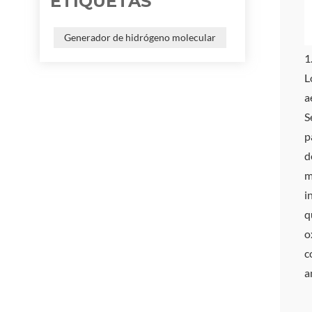
ETIQUETAS
Generador de hidrógeno molecular
1
L
a
S
p
d
m
i
q
o
c
a