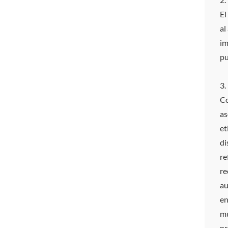
El
al
im
pu
3.
Co
as
et
di
re
re
au
en
mu
pr