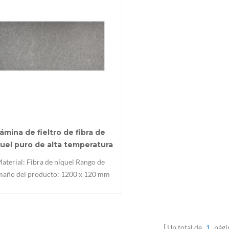
ámina de fieltro de fibra de
uel puro de alta temperatura
personalizada
aterial: Fibra de níquel Rango de
maño del producto: 1200 x 120 mm
go de espesor del producto: 0,1 ～ 6
m Rango de porosidad: 50～80%
racterísticas: Buena conductividad
rica, alta resistencia mecánica, buena
Un total de
1
pági