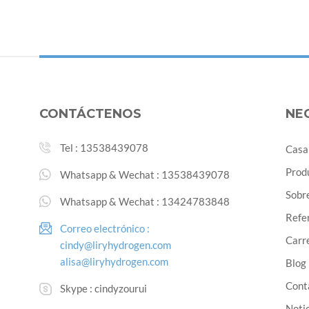
CONTÁCTENOS
NE
Tel :
13538439078
Casa
Prod
Whatsapp & Wechat :
13538439078
Sobr
Whatsapp & Wechat :
13424783848
Refe
Correo electrónico :
Carre
cindy@liryhydrogen.com
alisa@liryhydrogen.com
Blog
Cont
Skype :
cindyzourui
Noti