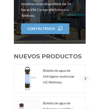
estab
nosotros están disponibles las 24
cor
horas VIA Correo electrónico o
de
Teléfono.
elec
AEM,
CONTÁCTENOS
NUEVOS PRODUCTOS
Botella de agua de
hidrógeno molecular
H2 Wellness
Botella de agua de
hidrógeno portátil y