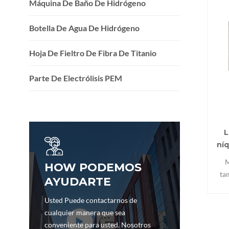
Máquina De Baño De Hidrógeno
Botella De Agua De Hidrógeno
Hoja De Fieltro De Fibra De Titanio
Parte De Electrólisis PEM
L
níq
M
HOW PODEMOS
ta
AYUDARTE
Ran
m
Usted Puede contactarnos de
Ca
cualquier manera que sea
eléct
conveniente para usted. Nosotros