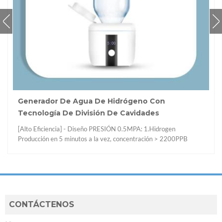
drógeno Con
Cuidado De La Salud Portáti
e Cavidades
Botella De Agua De Hidróge
N 0.5MPA: 1.Hidrogen
El beneficio para beber agua de hidróg
 concentración > 2200PPB
Las botellas de agua pueden ayudarlo a
s a la vez, concentración >
libres, hazlo más saludable. 2.Rich En 
isión completa hidrógeno y
mejorar la calidad del sueño, luchar co
evestimiento de vacío de iones
tu piel Salud de manera natural 3.hidr
 membrana de intercambio de
hasta 2200PPB con trabajo 10mins.
de presión 4.Usando Bekaert
Safeand Confiable] Food-
CONTÁCTENOS
ctrolisis, sin disolución y