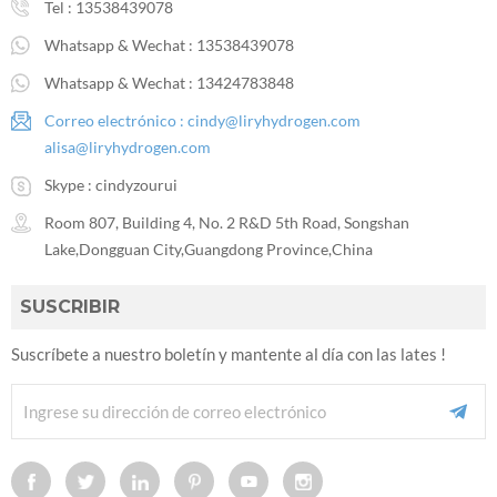
Tel :
13538439078
Whatsapp & Wechat :
13538439078
Whatsapp & Wechat :
13424783848
Correo electrónico :
cindy@liryhydrogen.com
alisa@liryhydrogen.com
Skype :
cindyzourui
Room 807, Building 4, No. 2 R&D 5th Road, Songshan
Lake,Dongguan City,Guangdong Province,China
SUSCRIBIR
Suscríbete a nuestro boletín y mantente al día con las lates !