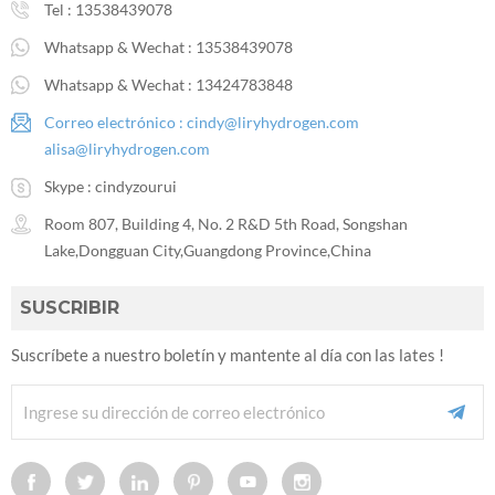
Tel :
13538439078
Whatsapp & Wechat :
13538439078
Whatsapp & Wechat :
13424783848
Correo electrónico :
cindy@liryhydrogen.com
alisa@liryhydrogen.com
Skype :
cindyzourui
Room 807, Building 4, No. 2 R&D 5th Road, Songshan
Lake,Dongguan City,Guangdong Province,China
SUSCRIBIR
Suscríbete a nuestro boletín y mantente al día con las lates !