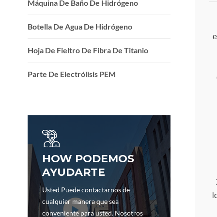
Máquina De Baño De Hidrógeno
Botella De Agua De Hidrógeno
e
Hoja De Fieltro De Fibra De Titanio
Parte De Electrólisis PEM
HOW PODEMOS
AYUDARTE
Usted Puede contactarnos de
l
cualquier manera que sea
conveniente para usted. Nosotros