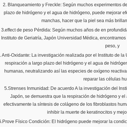
2. Blanqueamiento y Freckle: Según muchos experimentos del e
plazo de hidrógeno y el agua de hidrógeno, puede mejorar efec
manchas, hacer que la piel sea más brillan
3.effect de peso Pérdida: Según muchos años de en profundida
Instituto de Geriatría, Japón Universidad Médica, encontramos 
peso, y
. Anti-Oxidante: La investigación realizada por el Instituto de
respiración a largo plazo del hidrógeno y el agua de hidróge
humanas, neutralizando así las especies de oxígeno reacti
reparar las células h
5.Strenses Inmunidad: De acuerdo A la investigación del Inst
Japón, se demuestra que la respiración de hidrógeno y e
efectivamente la síntesis de colágeno de los fibroblastos huma
inhibir la muerte de keratinocitos y me
6.Prove Físico Condición: El hidrógeno puede mejorar la condi