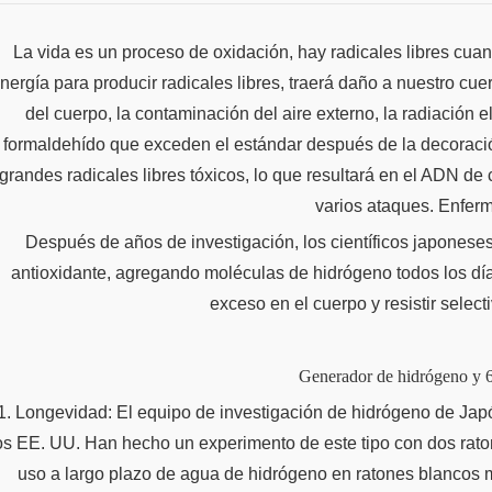
La vida es un proceso de oxidación, hay radicales libres cua
nergía para producir radicales libres, traerá daño a nuestro cu
del cuerpo, la contaminación del aire externo, la radiación e
formaldehído que exceden el estándar después de la decoración
grandes radicales libres tóxicos, lo que resultará en el ADN de
varios ataques. Enfer
Después de años de investigación, los científicos japonese
antioxidante, agregando moléculas de hidrógeno todos los días
exceso en el cuerpo y resistir selec
Generador de hidrógeno y 6
1. Longevidad: El equipo de investigación de hidrógeno de Jap
os EE. UU. Han hecho un experimento de este tipo con dos raton
uso a largo plazo de agua de hidrógeno en ratones blancos 