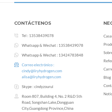
CONTÁCTENOS
NE
Tel :
13538439078
Casa
Prod
Whatsapp & Wechat :
13538439078
Sobr
Whatsapp & Wechat :
13424783848
Refe
Correo electrónico :
Carre
cindy@liryhydrogen.com
alisa@liryhydrogen.com
Blog
Cont
Skype :
cindyzourui
Noti
Room 807, Building 4, No. 2 R&D 5th
Road, Songshan Lake,Dongguan
City,Guangdong Province,China