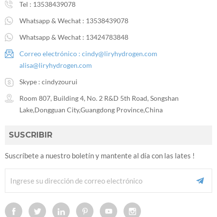
Tel :
13538439078
Whatsapp & Wechat :
13538439078
Whatsapp & Wechat :
13424783848
Correo electrónico :
cindy@liryhydrogen.com
alisa@liryhydrogen.com
Skype :
cindyzourui
Room 807, Building 4, No. 2 R&D 5th Road, Songshan
Lake,Dongguan City,Guangdong Province,China
SUSCRIBIR
Suscríbete a nuestro boletín y mantente al día con las lates !