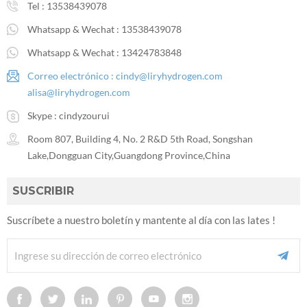
Tel :
13538439078
Whatsapp & Wechat :
13538439078
Whatsapp & Wechat :
13424783848
Correo electrónico :
cindy@liryhydrogen.com
alisa@liryhydrogen.com
Skype :
cindyzourui
Room 807, Building 4, No. 2 R&D 5th Road, Songshan
Lake,Dongguan City,Guangdong Province,China
SUSCRIBIR
Suscríbete a nuestro boletín y mantente al día con las lates !