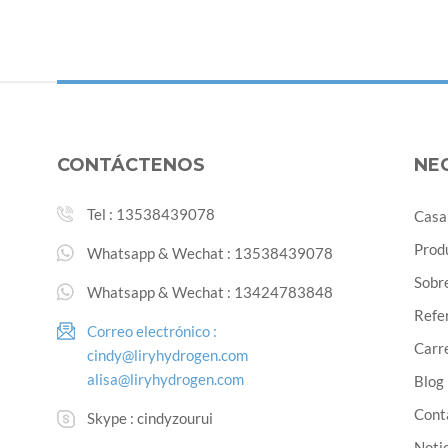
CONTÁCTENOS
NE
Tel :
13538439078
Casa
Prod
Whatsapp & Wechat :
13538439078
Sobr
Whatsapp & Wechat :
13424783848
Refe
Correo electrónico :
Carre
cindy@liryhydrogen.com
alisa@liryhydrogen.com
Blog
Cont
Skype :
cindyzourui
Noti