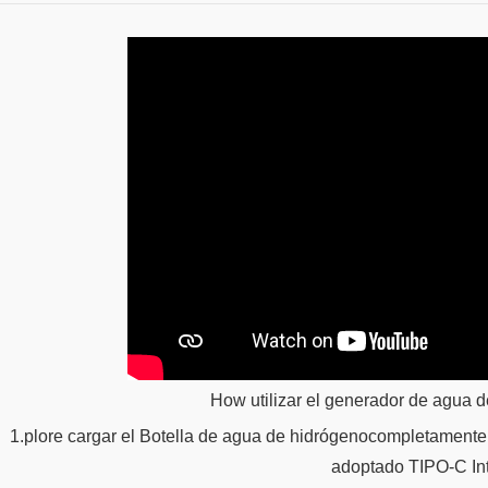
How utilizar el generador de agua
1.plore cargar el
Botella de agua de hidrógeno
completamente 
adoptado TIPO-C Int