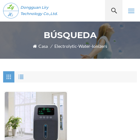
Dongguan Liry
Technology Co.,Ltd.
BÚSQUEDA
Casa
/
Electrolytic-Water-Ionizers