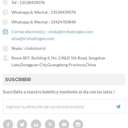
Tel :
13538439078
Whatsapp & Wechat :
13538439078
Whatsapp & Wechat :
13424783848
Correo electrónico :
cindy@liryhydrogen.com
alisa@liryhydrogen.com
Skype :
cindyzourui
Room 807, Building 4, No. 2 R&D 5th Road, Songshan
Lake,Dongguan City,Guangdong Province,China
SUSCRIBIR
Suscríbete a nuestro boletín y mantente al día con las lates !