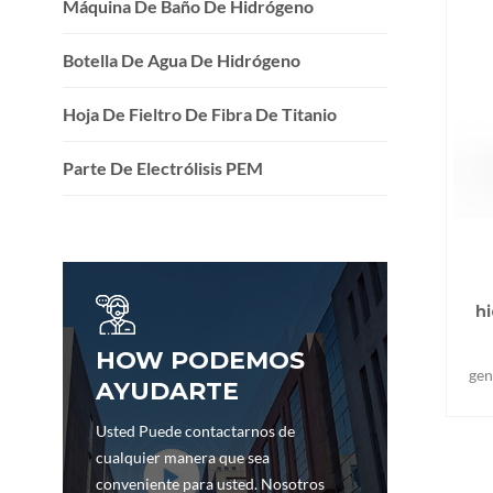
Máquina De Baño De Hidrógeno
Botella De Agua De Hidrógeno
Hoja De Fieltro De Fibra De Titanio
Parte De Electrólisis PEM
h
HOW PODEMOS
gen
AYUDARTE
Re
Boos
Usted Puede contactarnos de
(3
cualquier manera que sea
c
conveniente para usted. Nosotros