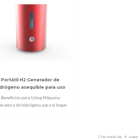
Portátil H2 Generador de
idrógeno asequible para uso
doméstico
Beneficios para Using Máquina
eradora de hidrógeno para el hogar
gularmente: (1) Reducir la fatiga &
t vitalidad (2) remedio Para alergias
) promover cardiovascular & salud
erebrovascular (4) luchar contra la
Un total de
1
pági