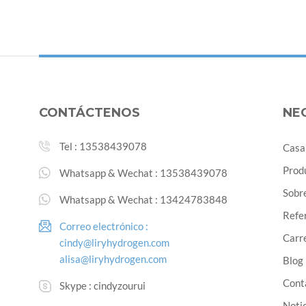
CONTÁCTENOS
NE
Tel :
13538439078
Casa
Prod
Whatsapp & Wechat :
13538439078
Sobr
Whatsapp & Wechat :
13424783848
Refe
Correo electrónico :
Carre
cindy@liryhydrogen.com
alisa@liryhydrogen.com
Blog
Cont
Skype :
cindyzourui
Noti